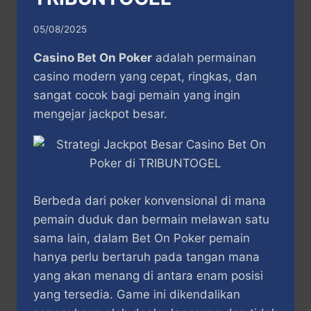
By
05/08/2025
adminmai
Casino Bet On Poker
adalah permainan
casino modern yang cepat, ringkas, dan
sangat cocok bagi pemain yang ingin
mengejar jackpot besar.
Berbeda dari poker konvensional di mana
pemain duduk dan bermain melawan satu
sama lain, dalam Bet On Poker pemain
hanya perlu bertaruh pada tangan mana
yang akan menang di antara enam posisi
yang tersedia. Game ini dikendalikan