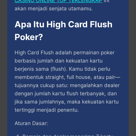
CASINO ONLINE TOP TERLENGKAP
ini
akan menjadi senjata utamamu.
Apa Itu High Card Flush
Poker?
High Card Flush adalah permainan poker
berbasis jumlah dan kekuatan kartu
berjenis sama (flush). Kamu tidak perlu
membentuk straight, full house, atau pair—
tujuannya cukup satu: mengalahkan dealer
dengan jumlah kartu flush terbanyak, dan
jika sama jumlahnya, maka kekuatan kartu
tertinggi menjadi penentu.
Aturan Dasar: