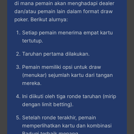
di mana pemain akan menghadapi dealer
dan/atau pemain lain dalam format draw
poker. Berikut alurnya:
Setiap pemain menerima empat kartu
tertutup.
Taruhan pertama dilakukan.
Pemain memiliki opsi untuk draw
(menukar) sejumlah kartu dari tangan
mereka.
Ini diikuti oleh tiga ronde taruhan (mirip
dengan limit betting).
Setelah ronde terakhir, pemain
memperlihatkan kartu dan kombinasi
Badugi terbaik menang.