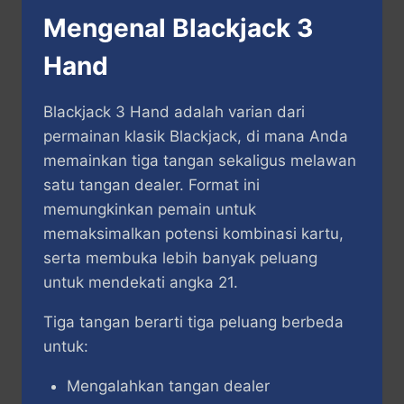
Mengenal Blackjack 3
Hand
Blackjack 3 Hand adalah varian dari
permainan klasik Blackjack, di mana Anda
memainkan tiga tangan sekaligus melawan
satu tangan dealer. Format ini
memungkinkan pemain untuk
memaksimalkan potensi kombinasi kartu,
serta membuka lebih banyak peluang
untuk mendekati angka 21.
Tiga tangan berarti tiga peluang berbeda
untuk:
Mengalahkan tangan dealer