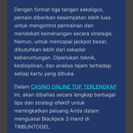
Dengan format tiga tangan sekaligus,
pemain diberikan kesempatan lebih luas
untuk mengontrol permainan dan
mendekati kemenangan secara strategis.
Namun, untuk mencapai jackpot besar,
dibutuhkan lebih dari sekadar
keberuntungan. Diperlukan teknik,
kedisiplinan, dan analisa tajam terhadap
setiap kartu yang dibuka.
Dalam
CASINO ONLINE TOP TERLENGKAP
ini, akan dibahas secara lengkap berbagai
tips dan strategi efektif untuk
meningkatkan peluang Anda dalam
menguasai Blackjack 3 Hand di
TRIBUNTOGEL.