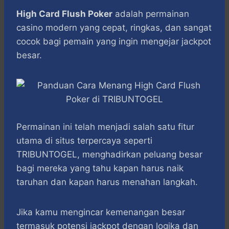
h
a
e
e
k
i
a
c
s
l
y
n
High Card Flush Poker
adalah permainan
t
e
s
e
p
e
casino modern yang cepat, ringkas, dan sangat
s
b
e
g
e
cocok bagi pemain yang ingin mengejar jackpot
A
o
n
r
besar.
p
o
g
a
p
k
e
m
r
Permainan ini telah menjadi salah satu fitur
utama di situs terpercaya seperti
TRIBUNTOGEL, menghadirkan peluang besar
bagi mereka yang tahu kapan harus naik
taruhan dan kapan harus menahan langkah.
Jika kamu mengincar kemenangan besar
termasuk potensi jackpot dengan logika dan