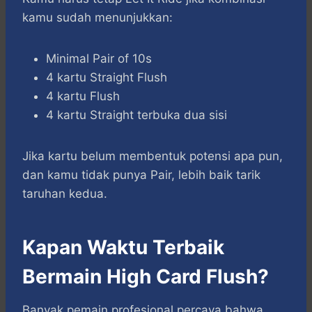
kamu sudah menunjukkan:
Minimal Pair of 10s
4 kartu Straight Flush
4 kartu Flush
4 kartu Straight terbuka dua sisi
Jika kartu belum membentuk potensi apa pun,
dan kamu tidak punya Pair, lebih baik tarik
taruhan kedua.
Kapan Waktu Terbaik
Bermain High Card Flush?
Banyak pemain profesional percaya bahwa