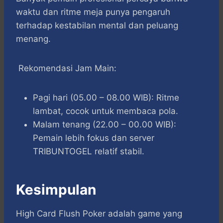
waktu dan ritme meja punya pengaruh
terhadap kestabilan mental dan peluang
menang.
Rekomendasi Jam Main:
Pagi hari (05.00 – 08.00 WIB): Ritme
lambat, cocok untuk membaca pola.
Malam tenang (22.00 – 00.00 WIB):
Pemain lebih fokus dan server
TRIBUNTOGEL relatif stabil.
Kesimpulan
High Card Flush Poker adalah game yang