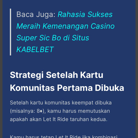
Baca Juga:
Rahasia Sukses
Meraih Kemenangan Casino
Super Sic Bo di Situs
KABELBET
Strategi Setelah Kartu
Komunitas Pertama Dibuka
Setelah kartu komunitas keempat dibuka
(misalnya: 8♦), kamu harus memutuskan
apakah akan Let It Ride taruhan kedua.
Kamu harus tetap Let It Ride jika kombinasi