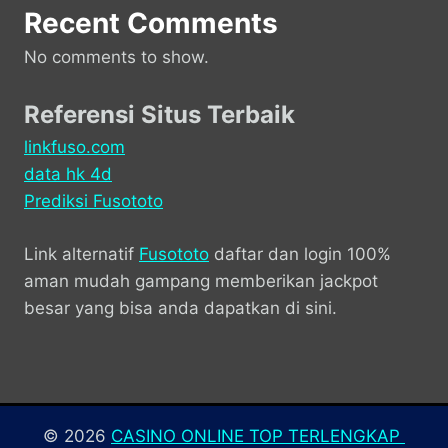
Recent Comments
No comments to show.
Referensi Situs Terbaik
linkfuso.com
data hk 4d
Prediksi Fusototo
Link alternatif
Fusototo
daftar dan login 100%
aman mudah gampang memberikan jackpot
besar yang bisa anda dapatkan di sini.
© 2026
CASINO ONLINE TOP TERLENGKAP