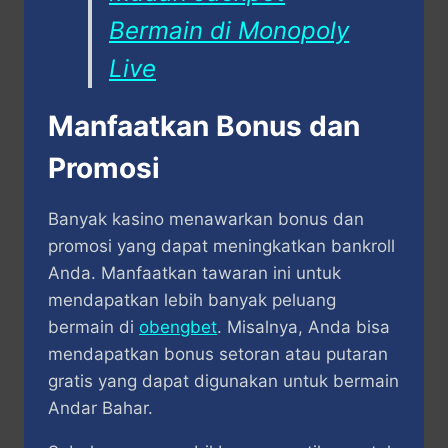
Bermain di Monopoly
Live
Manfaatkan Bonus dan
Promosi
Banyak kasino menawarkan bonus dan
promosi yang dapat meningkatkan bankroll
Anda. Manfaatkan tawaran ini untuk
mendapatkan lebih banyak peluang
bermain di
obengbet
. Misalnya, Anda bisa
mendapatkan bonus setoran atau putaran
gratis yang dapat digunakan untuk bermain
Andar Bahar.