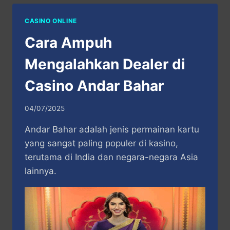
CASINO ONLINE
Cara Ampuh
Mengalahkan Dealer di
Casino Andar Bahar
By
04/07/2025
adminmai
Andar Bahar adalah jenis permainan kartu
yang sangat paling populer di kasino,
terutama di India dan negara-negara Asia
lainnya.