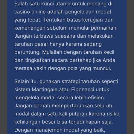
Salah satu kunci utama untuk menang di
casino online adalah pengelolaan modal
yang tepat. Tentukan batas kerugian dan
kemenangan sebelum memulai permainan.
Jangan terbawa suasana dan melakukan
taruhan besar hanya karena sedang
beruntung. Mulailah dengan taruhan kecil
dan tingkatkan secara bertahap jika Anda
merasa yakin dengan pola yang muncul.
Selain itu, gunakan strategi taruhan seperti
sistem Martingale atau Fibonacci untuk
mengelola modal secara lebih efisien.
Jangan pernah mempertaruhkan seluruh
modal dalam satu kali putaran karena risiko
kehilangan besar bisa terjadi kapan saja.
Dengan manajemen modal yang baik,