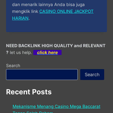
dan menarik lainnya Anda bisa juga
mengklik link
CASINO ONLINE JACKPOT
HARIAN
.
NEED BACKLINK HIGH QUALITY and RELEVANT
?
let us help.
click here
Search
Search
Recent Posts
Mekanisme Menang Casino Mega Baccarat