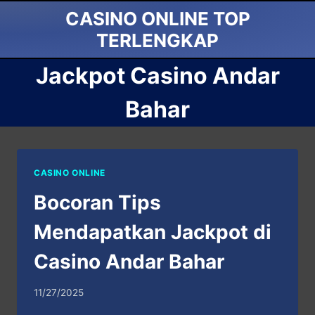
Skip
CASINO ONLINE TOP
to
TERLENGKAP
content
Jackpot Casino Andar
Bahar
CASINO ONLINE
Bocoran Tips
Mendapatkan Jackpot di
Casino Andar Bahar
By
11/27/2025
adminmai