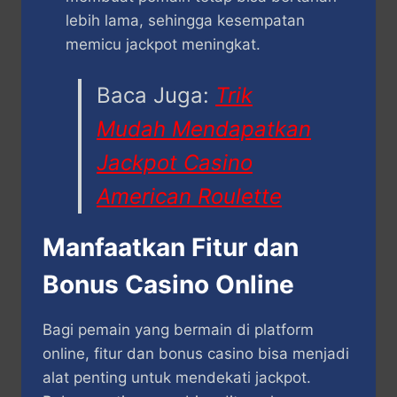
lebih lama, sehingga kesempatan
memicu jackpot meningkat.
Baca Juga:
Trik
Mudah Mendapatkan
Jackpot Casino
American Roulette
Manfaatkan Fitur dan
Bonus Casino Online
Bagi pemain yang bermain di platform
online, fitur dan bonus casino bisa menjadi
alat penting untuk mendekati jackpot.