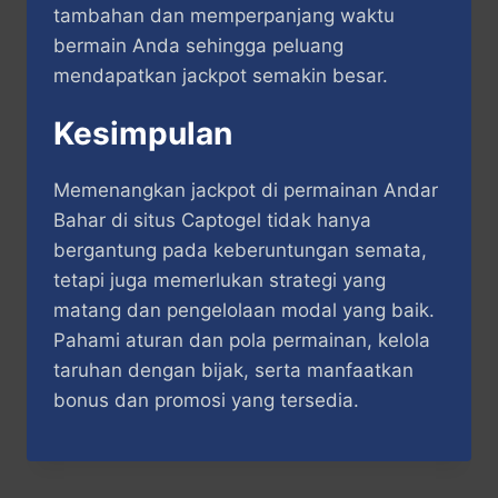
tambahan dan memperpanjang waktu
bermain Anda sehingga peluang
mendapatkan jackpot semakin besar.
Kesimpulan
Memenangkan jackpot di permainan Andar
Bahar di situs Captogel tidak hanya
bergantung pada keberuntungan semata,
tetapi juga memerlukan strategi yang
matang dan pengelolaan modal yang baik.
Pahami aturan dan pola permainan, kelola
taruhan dengan bijak, serta manfaatkan
bonus dan promosi yang tersedia.