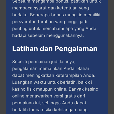
Sebelum mengambil bonus, pastikan untuk
membaca syarat dan ketentuan yang
berlaku. Beberapa bonus mungkin memiliki
persyaratan taruhan yang tinggi, jadi
penting untuk memahami apa yang Anda
hadapi sebelum menggunakannya.
Latihan dan Pengalaman
Seperti permainan judi lainnya,
pengalaman memainkan Andar Bahar
dapat meningkatkan keterampilan Anda.
Luangkan waktu untuk berlatih, baik di
kasino fisik maupun online. Banyak kasino
online menawarkan versi gratis dari
permainan ini, sehingga Anda dapat
berlatih tanpa risiko kehilangan uang.