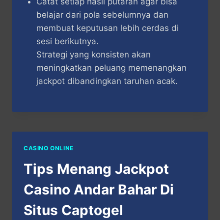
Catat setiap hasil putaran agar bisa
belajar dari pola sebelumnya dan
membuat keputusan lebih cerdas di
sesi berikutnya.
Strategi yang konsisten akan
meningkatkan peluang memenangkan
jackpot dibandingkan taruhan acak.
CASINO ONLINE
Tips Menang Jackpot
Casino Andar Bahar Di
Situs Captogel