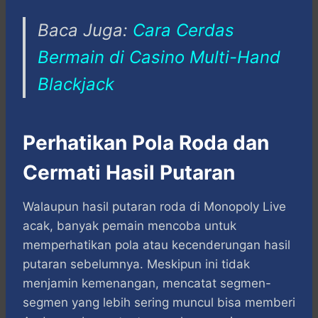
Baca Juga:
Cara Cerdas
Bermain di Casino Multi-Hand
Blackjack
Perhatikan Pola Roda dan
Cermati Hasil Putaran
Walaupun hasil putaran roda di Monopoly Live
acak, banyak pemain mencoba untuk
memperhatikan pola atau kecenderungan hasil
putaran sebelumnya. Meskipun ini tidak
menjamin kemenangan, mencatat segmen-
segmen yang lebih sering muncul bisa memberi