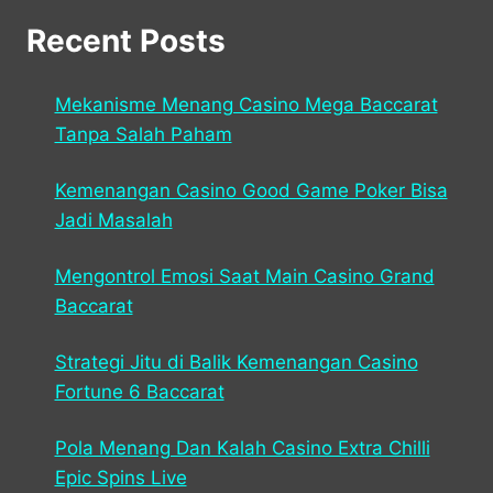
Recent Posts
Mekanisme Menang Casino Mega Baccarat
Tanpa Salah Paham
Kemenangan Casino Good Game Poker Bisa
Jadi Masalah
Mengontrol Emosi Saat Main Casino Grand
Baccarat
Strategi Jitu di Balik Kemenangan Casino
Fortune 6 Baccarat
Pola Menang Dan Kalah Casino Extra Chilli
Epic Spins Live