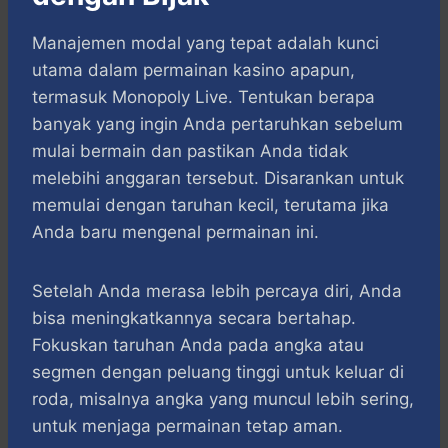
Manajemen modal yang tepat adalah kunci
utama dalam permainan kasino apapun,
termasuk Monopoly Live. Tentukan berapa
banyak yang ingin Anda pertaruhkan sebelum
mulai bermain dan pastikan Anda tidak
melebihi anggaran tersebut. Disarankan untuk
memulai dengan taruhan kecil, terutama jika
Anda baru mengenal permainan ini.
Setelah Anda merasa lebih percaya diri, Anda
bisa meningkatkannya secara bertahap.
Fokuskan taruhan Anda pada angka atau
segmen dengan peluang tinggi untuk keluar di
roda, misalnya angka yang muncul lebih sering,
untuk menjaga permainan tetap aman.