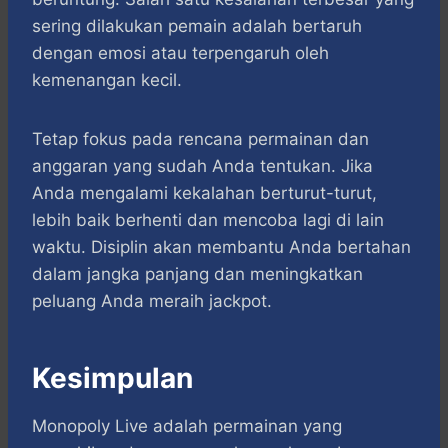
sering dilakukan pemain adalah bertaruh
dengan emosi atau terpengaruh oleh
kemenangan kecil.
Tetap fokus pada rencana permainan dan
anggaran yang sudah Anda tentukan. Jika
Anda mengalami kekalahan berturut-turut,
lebih baik berhenti dan mencoba lagi di lain
waktu. Disiplin akan membantu Anda bertahan
dalam jangka panjang dan meningkatkan
peluang Anda meraih jackpot.
Kesimpulan
Monopoly Live adalah permainan yang