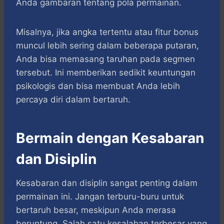
Anda gambaran tentang pola permainan.
Misalnya, jika angka tertentu atau fitur bonus
muncul lebih sering dalam beberapa putaran,
Anda bisa memasang taruhan pada segmen
tersebut. Ini memberikan sedikit keuntungan
psikologis dan bisa membuat Anda lebih
percaya diri dalam bertaruh.
Bermain dengan Kesabaran
dan Disiplin
Kesabaran dan disiplin sangat penting dalam
permainan ini. Jangan terburu-buru untuk
bertaruh besar, meskipun Anda merasa
beruntung. Salah satu kesalahan terbesar yang