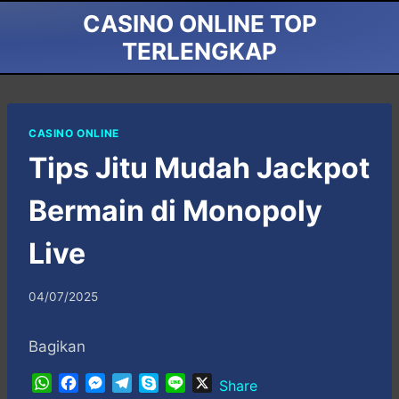
Skip
CASINO ONLINE TOP
to
TERLENGKAP
content
CASINO ONLINE
Tips Jitu Mudah Jackpot
Bermain di Monopoly
Live
By
04/07/2025
adminmai
Bagikan
W
F
M
T
S
L
X
Share