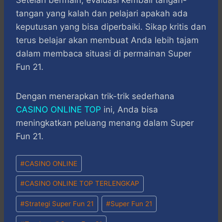
Setelah bermain, evaluasi kembali tangan-
tangan yang kalah dan pelajari apakah ada
keputusan yang bisa diperbaiki. Sikap kritis dan
terus belajar akan membuat Anda lebih tajam
dalam membaca situasi di permainan Super
Fun 21.
Dengan menerapkan trik-trik sederhana
CASINO ONLINE TOP
ini, Anda bisa
meningkatkan peluang menang dalam Super
Fun 21.
Post
#
CASINO ONLINE
Tags:
#
CASINO ONLINE TOP TERLENGKAP
#
Strategi Super Fun 21
#
Super Fun 21