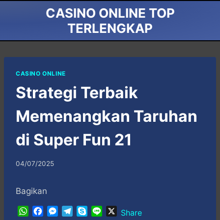
Skip
CASINO ONLINE TOP
to
TERLENGKAP
content
CASINO ONLINE
Strategi Terbaik
Memenangkan Taruhan
di Super Fun 21
By
04/07/2025
adminmai
Bagikan
W
F
M
T
S
L
X
Share