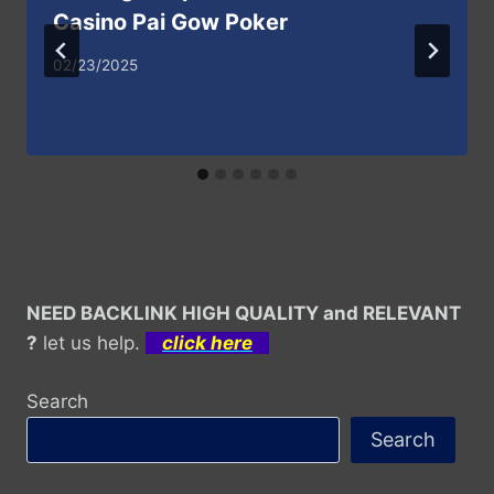
Casino Pai Gow Poker
By
02/23/2025
adminmai
NEED BACKLINK HIGH QUALITY and RELEVANT
?
let us help.
click here
Search
Search