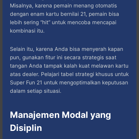
Misalnya, karena pemain menang otomatis
dengan enam kartu bernilai 21, pemain bisa
lebih sering “hit” untuk mencoba mencapai
kombinasi itu.
Selain itu, karena Anda bisa menyerah kapan
pun, gunakan fitur ini secara strategis saat
tangan Anda tampak kalah kuat melawan kartu
atas dealer. Pelajari tabel strategi khusus untuk
Super Fun 21 untuk mengoptimalkan keputusan
dalam setiap situasi.
Manajemen Modal yang
Disiplin