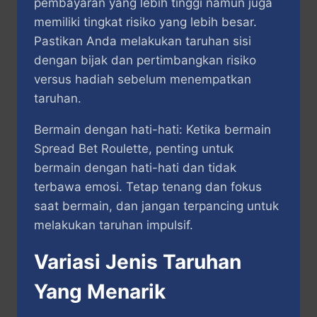
pembayaran yang lebih tinggi namun juga
memiliki tingkat risiko yang lebih besar.
Pastikan Anda melakukan taruhan sisi
dengan bijak dan pertimbangkan risiko
versus hadiah sebelum menempatkan
taruhan.
Bermain dengan hati-hati: Ketika bermain
Spread Bet Roulette, penting untuk
bermain dengan hati-hati dan tidak
terbawa emosi. Tetap tenang dan fokus
saat bermain, dan jangan terpancing untuk
melakukan taruhan impulsif.
Variasi Jenis Taruhan
Yang Menarik