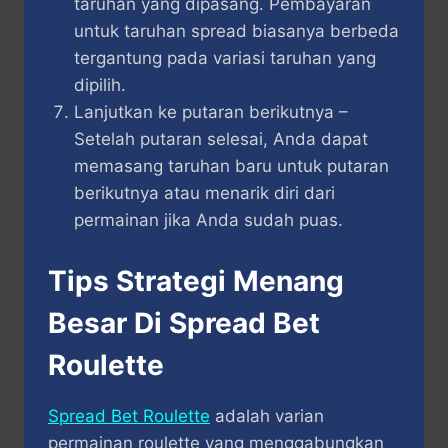
taruhan yang dipasang. Pembayaran
untuk taruhan spread biasanya berbeda
tergantung pada variasi taruhan yang
dipilih.
Lanjutkan ke putaran berikutnya –
Setelah putaran selesai, Anda dapat
memasang taruhan baru untuk putaran
berikutnya atau menarik diri dari
permainan jika Anda sudah puas.
Tips Strategi Menang
Besar Di Spread Bet
Roulette
Spread Bet Roulette
adalah varian
permainan roulette yang menggabungkan