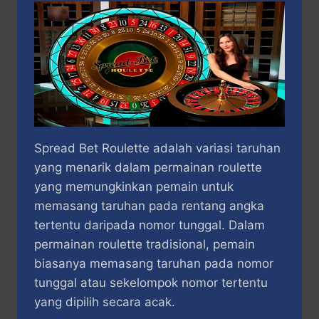
Spread Bet Roulette adalah variasi taruhan
yang menarik dalam permainan roulette
yang memungkinkan pemain untuk
memasang taruhan pada rentang angka
tertentu daripada nomor tunggal. Dalam
permainan roulette tradisional, pemain
biasanya memasang taruhan pada nomor
tunggal atau sekelompok nomor tertentu
yang dipilih secara acak.