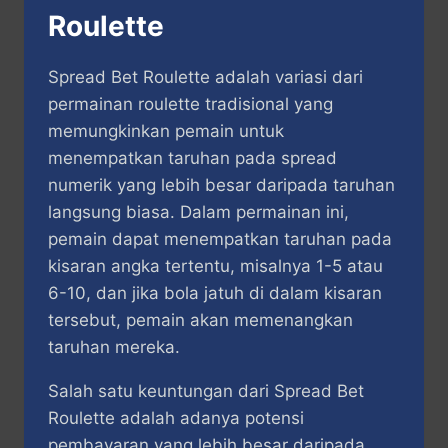
Roulette
Spread Bet Roulette adalah variasi dari
permainan roulette tradisional yang
memungkinkan pemain untuk
menempatkan taruhan pada spread
numerik yang lebih besar daripada taruhan
langsung biasa. Dalam permainan ini,
pemain dapat menempatkan taruhan pada
kisaran angka tertentu, misalnya 1-5 atau
6-10, dan jika bola jatuh di dalam kisaran
tersebut, pemain akan memenangkan
taruhan mereka.
Salah satu keuntungan dari Spread Bet
Roulette adalah adanya potensi
pembayaran yang lebih besar daripada