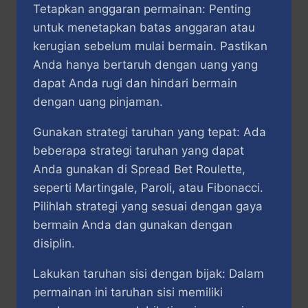
Tetapkan anggaran permainan: Penting
untuk menetapkan batas anggaran atau
kerugian sebelum mulai bermain. Pastikan
Anda hanya bertaruh dengan uang yang
dapat Anda rugi dan hindari bermain
dengan uang pinjaman.
Gunakan strategi taruhan yang tepat: Ada
beberapa strategi taruhan yang dapat
Anda gunakan di Spread Bet Roulette,
seperti Martingale, Paroli, atau Fibonacci.
Pilihlah strategi yang sesuai dengan gaya
bermain Anda dan gunakan dengan
disiplin.
Lakukan taruhan sisi dengan bijak: Dalam
permainan ini taruhan sisi memiliki