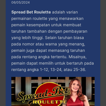
By
06/05/2024
adminmai
Spread Bet Roulette
adalah varian
permainan roulette yang menawarkan
pemain kesempatan untuk membuat
taruhan tambahan dengan pembayaran
yang lebih tinggi. Selain taruhan biasa
pada nomor atau warna yang menang,
pemain juga dapat memasang taruhan
pada rentang angka tertentu. Misalnya,
pemain dapat memilih untuk bertaruh pada
rentang angka 1-12, 13-24, atau 25-36.