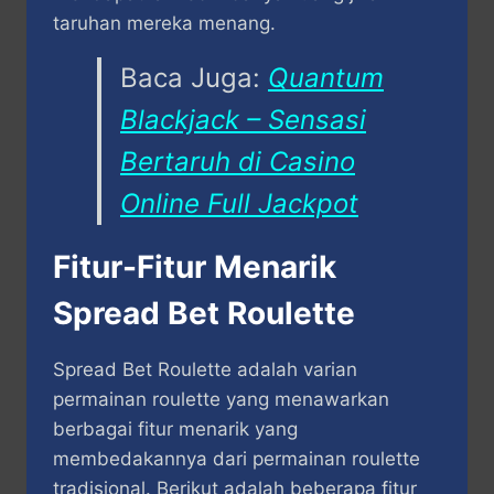
taruhan mereka menang.
Baca Juga:
Quantum
Blackjack – Sensasi
Bertaruh di Casino
Online Full Jackpot
Fitur-Fitur Menarik
Spread Bet Roulette
Spread Bet Roulette adalah varian
permainan roulette yang menawarkan
berbagai fitur menarik yang
membedakannya dari permainan roulette
tradisional. Berikut adalah beberapa fitur