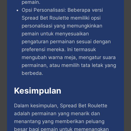
pemain.
Opsi Personalisasi: Beberapa versi
Spread Bet Roulette memiliki opsi
personalisasi yang memungkinkan
pemain untuk menyesuaikan
pengaturan permainan sesuai dengan
preferensi mereka. Ini termasuk
mengubah warna meja, mengatur suara
permainan, atau memilih tata letak yang
berbeda.
Kesimpulan
Dalam kesimpulan, Spread Bet Roulette
adalah permainan yang menarik dan
menantang yang memberikan peluang
besar bagi pemain untuk memenangkan