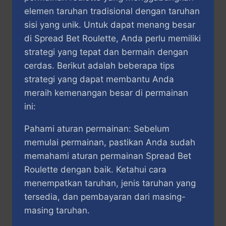
elemen taruhan tradisional dengan taruhan
sisi yang unik. Untuk dapat menang besar
di Spread Bet Roulette, Anda perlu memiliki
strategi yang tepat dan bermain dengan
cerdas. Berikut adalah beberapa tips
strategi yang dapat membantu Anda
meraih kemenangan besar di permainan
ini:
Pahami aturan permainan: Sebelum
memulai permainan, pastikan Anda sudah
memahami aturan permainan Spread Bet
Roulette dengan baik. Ketahui cara
menempatkan taruhan, jenis taruhan yang
tersedia, dan pembayaran dari masing-
masing taruhan.