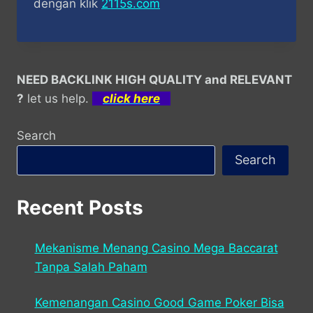
dengan klik
2115s.com
NEED BACKLINK HIGH QUALITY and RELEVANT
?
let us help.
click here
Search
Search
Recent Posts
Mekanisme Menang Casino Mega Baccarat
Tanpa Salah Paham
Kemenangan Casino Good Game Poker Bisa