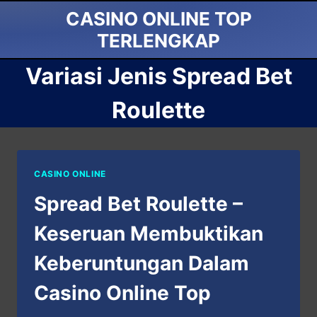
Skip
CASINO ONLINE TOP
to
TERLENGKAP
content
Variasi Jenis Spread Bet
Roulette
CASINO ONLINE
Spread Bet Roulette –
Keseruan Membuktikan
Keberuntungan Dalam
Casino Online Top