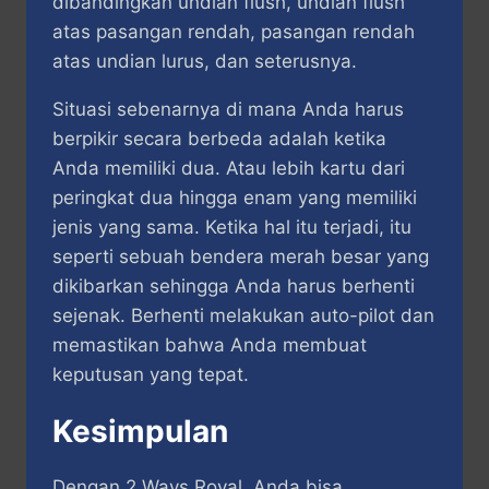
dibandingkan undian flush, undian flush
atas pasangan rendah, pasangan rendah
atas undian lurus, dan seterusnya.
Situasi sebenarnya di mana Anda harus
berpikir secara berbeda adalah ketika
Anda memiliki dua. Atau lebih kartu dari
peringkat dua hingga enam yang memiliki
jenis yang sama. Ketika hal itu terjadi, itu
seperti sebuah bendera merah besar yang
dikibarkan sehingga Anda harus berhenti
sejenak. Berhenti melakukan auto-pilot dan
memastikan bahwa Anda membuat
keputusan yang tepat.
Kesimpulan
Dengan 2 Ways Royal, Anda bisa