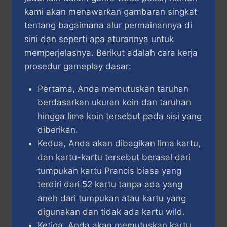
kami akan menawarkan gambaran singkat
tentang bagaimana alur permainannya di
sini dan seperti apa aturannya untuk
memperjelasnya. Berikut adalah cara kerja
prosedur gameplay dasar:
Pertama, Anda memutuskan taruhan
berdasarkan ukuran koin dan taruhan
hingga lima koin tersebut pada sisi yang
diberikan.
Kedua, Anda akan dibagikan lima kartu,
dan kartu-kartu tersebut berasal dari
tumpukan kartu Prancis biasa yang
terdiri dari 52 kartu tanpa ada yang
aneh dari tumpukan atau kartu yang
digunakan dan tidak ada kartu wild.
Ketiga, Anda akan memutuskan kartu