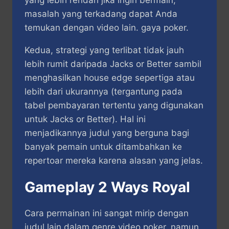
yang lebih rendah jika ingin bermain,
masalah yang terkadang dapat Anda
temukan dengan video lain. gaya poker.
Kedua, strategi yang terlibat tidak jauh
lebih rumit daripada Jacks or Better sambil
menghasilkan house edge sepertiga atau
lebih dari ukurannya (tergantung pada
tabel pembayaran tertentu yang digunakan
untuk Jacks or Better). Hal ini
menjadikannya judul yang berguna bagi
banyak pemain untuk ditambahkan ke
repertoar mereka karena alasan yang jelas.
Gameplay 2 Ways Royal
Cara permainan ini sangat mirip dengan
judul lain dalam genre video poker, namun