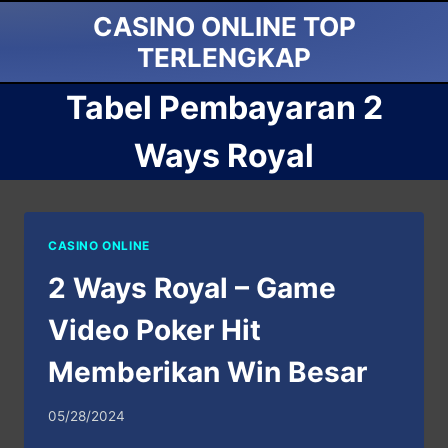
Skip
CASINO ONLINE TOP
to
TERLENGKAP
content
Tabel Pembayaran 2
Ways Royal
CASINO ONLINE
2 Ways Royal – Game
Video Poker Hit
Memberikan Win Besar
By
05/28/2024
adminmai