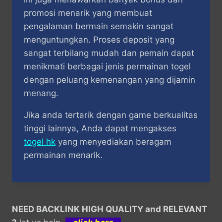
promosi menarik yang membuat
pengalaman bermain semakin sangat
menguntungkan. Proses deposit yang
sangat terbilang mudah dan pemain dapat
menikmati berbagai jenis permainan togel
dengan peluang kemenangan yang dijamin
menang.
Jika anda tertarik dengan game berkualitas
tinggi lainnya, Anda dapat mengakses
togel hk
yang menyediakan beragam
permainan menarik.
NEED BACKLINK HIGH QUALITY and RELEVANT