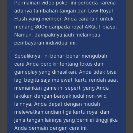
Permainan video poker ini berbeda karena
adanya tambahan tangan dari Low Royal
Flush yang memberi Anda cara lain untuk
menang 800x daripada royal AKQJT biasa.
Namun, dampaknya jauh melampaui
pembayaran individual ini.
Sebaliknya, ini benar-benar mengubah
cara Anda berpikir tentang fokus dan
gameplay yang dihasilkan. Anda tidak bisa
lagi begitu saja melewati kartu rendah saat
memainkan game ini seperti yang Anda
lakukan dengan banyak judul non-wild
lainnya. Anda dapat dengan mudah
melewatkan undian tiga kartu royal dan
jenis tangan lainnya yang bernilai tinggi jika
Anda bermain dengan cara ini.