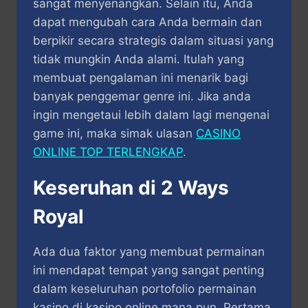
sangat menyenangkan. Selain itu, Anda
dapat mengubah cara Anda bermain dan
berpikir secara strategis dalam situasi yang
tidak mungkin Anda alami. Itulah yang
membuat pengalaman ini menarik bagi
banyak penggemar genre ini. Jika anda
ingin mengetaui lebih dalam lagi mengenai
game ini, maka simak ulasan
CASINO
ONLINE TOP TERLENGKAP
.
Keseruhan di 2 Ways
Royal
Ada dua faktor yang membuat permainan
ini mendapat tempat yang sangat penting
dalam keseluruhan portofolio permainan
kasino di kasino online mana pun. Pertama,