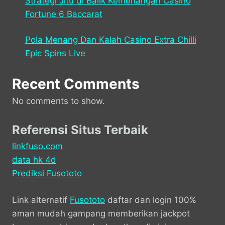
Strategi Jitu di Balik Kemenangan Casino
Fortune 6 Baccarat
Pola Menang Dan Kalah Casino Extra Chilli
Epic Spins Live
Recent Comments
No comments to show.
Referensi Situs Terbaik
linkfuso.com
data hk 4d
Prediksi Fusototo
Link alternatif
Fusototo
daftar dan login 100%
aman mudah gampang memberikan jackpot