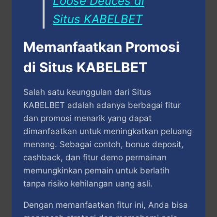
Loose Deuces di
Situs KABELBET
Memanfaatkan Promosi
di Situs KABELBET
Salah satu keunggulan dari Situs
KABELBET adalah adanya berbagai fitur
dan promosi menarik yang dapat
dimanfaatkan untuk meningkatkan peluang
menang. Sebagai contoh, bonus deposit,
cashback, dan fitur demo permainan
memungkinkan pemain untuk berlatih
tanpa risiko kehilangan uang asli.
Dengan memanfaatkan fitur ini, Anda bisa