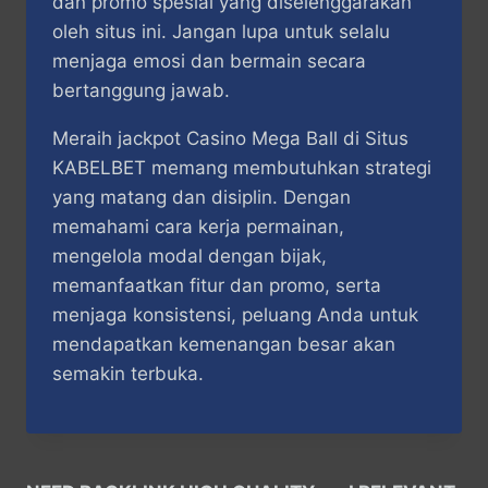
dan promo spesial yang diselenggarakan
oleh situs ini. Jangan lupa untuk selalu
menjaga emosi dan bermain secara
bertanggung jawab.
Meraih jackpot Casino Mega Ball di Situs
KABELBET memang membutuhkan strategi
yang matang dan disiplin. Dengan
memahami cara kerja permainan,
mengelola modal dengan bijak,
memanfaatkan fitur dan promo, serta
menjaga konsistensi, peluang Anda untuk
mendapatkan kemenangan besar akan
semakin terbuka.