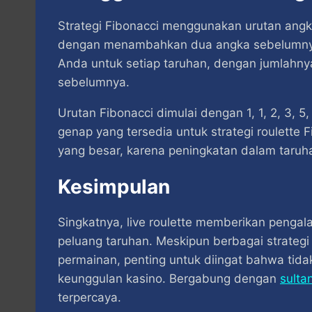
Strategi Fibonacci menggunakan urutan angk
dengan menambahkan dua angka sebelumnya. 
Anda untuk setiap taruhan, dengan jumlahny
sebelumnya.
Urutan Fibonacci dimulai dengan 1, 1, 2, 3, 5
genap yang tersedia untuk strategi roulette F
yang besar, karena peningkatan dalam taruha
Kesimpulan
Singkatnya, live roulette memberikan peng
peluang taruhan. Meskipun berbagai strateg
permainan, penting untuk diingat bahwa tid
keunggulan kasino. Bergabung dengan
sulta
terpercaya.