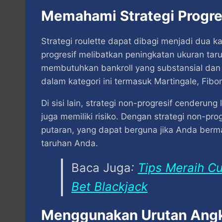
Memahami Strategi Progre
Strategi roulette dapat dibagi menjadi dua ka
progresif melibatkan peningkatan ukuran ta
membutuhkan bankroll yang substansial dan 
dalam kategori ini termasuk Martingale, Fibo
Di sisi lain, strategi non-progresif cenderun
juga memiliki risiko. Dengan strategi non-pr
putaran, yang dapat berguna jika Anda berm
taruhan Anda.
Baca Juga
:
Tips Meraih Cu
Bet Blackjack
Menggunakan Urutan Ang