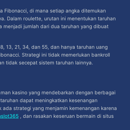
a Fibonacci, di mana setiap angka ditemukan
Dalam roulette, urutan ini menentukan taruhan
a menjadi jumlah dari dua taruhan yang dibuat
, 8, 13, 21, 34, dan 55, dan hanya taruhan uang
ibonacci. Strategi ini tidak memerlukan bankroll
n tidak secepat sistem taruhan lainnya.
alaman kasino yang mendebarkan dengan berbagai
i taruhan dapat meningkatkan kesenangan
ak ada strategi yang menjamin kemenangan karena
nslot365
, dan rasakan keseruan bermain di situs