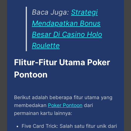
Baca Juga:
Strategi
Mendapatkan Bonus
Besar Di Casino Holo
Roulette
FIitur-Fitur Utama Poker
Pontoon
Berikut adalah beberapa fitur utama yang
membedakan
Poker Pontoon
dari
permainan kartu lainnya:
Five Card Trick: Salah satu fitur unik dari