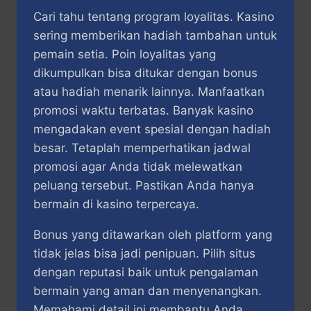
Cari tahu tentang program loyalitas. Kasino
sering memberikan hadiah tambahan untuk
pemain setia. Poin loyalitas yang
dikumpulkan bisa ditukar dengan bonus
atau hadiah menarik lainnya. Manfaatkan
promosi waktu terbatas. Banyak kasino
mengadakan event spesial dengan hadiah
besar. Tetaplah memperhatikan jadwal
promosi agar Anda tidak melewatkan
peluang tersebut. Pastikan Anda hanya
bermain di kasino terpercaya.
Bonus yang ditawarkan oleh platform yang
tidak jelas bisa jadi penipuan. Pilih situs
dengan reputasi baik untuk pengalaman
bermain yang aman dan menyenangkan.
Memahami detail ini membantu Anda