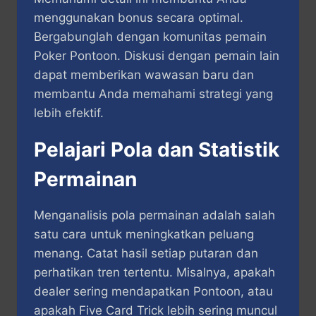
menggunakan bonus secara optimal.
Bergabunglah dengan komunitas pemain
Poker Pontoon. Diskusi dengan pemain lain
dapat memberikan wawasan baru dan
membantu Anda memahami strategi yang
lebih efektif.
Pelajari Pola dan Statistik
Permainan
Menganalisis pola permainan adalah salah
satu cara untuk meningkatkan peluang
menang. Catat hasil setiap putaran dan
perhatikan tren tertentu. Misalnya, apakah
dealer sering mendapatkan Pontoon, atau
apakah Five Card Trick lebih sering muncul