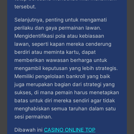
tersebut.
Selanjutnya, penting untuk mengamati
perilaku dan gaya permainan lawan.
Mengidentifikasi pola atau kebiasaan
lawan, seperti kapan mereka cenderung
berdiri atau meminta kartu, dapat
memberikan wawasan berharga untuk
mengambil keputusan yang lebih strategis.
Memiliki pengelolaan bankroll yang baik
juga merupakan bagian dari strategi yang
sukses, di mana pemain harus menetapkan
batas untuk diri mereka sendiri agar tidak
menghabiskan semua taruhan dalam satu
sesi permainan.
Dibawah ini
CASINO ONLINE TOP