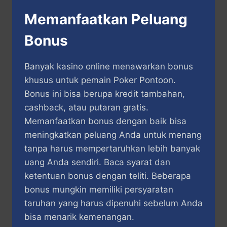
Memanfaatkan Peluang
Bonus
Banyak kasino online menawarkan bonus
khusus untuk pemain Poker Pontoon.
Bonus ini bisa berupa kredit tambahan,
cashback, atau putaran gratis.
Memanfaatkan bonus dengan baik bisa
meningkatkan peluang Anda untuk menang
tanpa harus mempertaruhkan lebih banyak
uang Anda sendiri. Baca syarat dan
ketentuan bonus dengan teliti. Beberapa
bonus mungkin memiliki persyaratan
taruhan yang harus dipenuhi sebelum Anda
bisa menarik kemenangan.