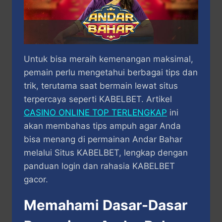
Untuk bisa meraih kemenangan maksimal,
pemain perlu mengetahui berbagai tips dan
trik, terutama saat bermain lewat situs
terpercaya seperti KABELBET. Artikel
CASINO ONLINE TOP TERLENGKAP
ini
akan membahas tips ampuh agar Anda
bisa menang di permainan Andar Bahar
melalui Situs KABELBET, lengkap dengan
panduan login dan rahasia KABELBET
gacor.
Memahami Dasar-Dasar