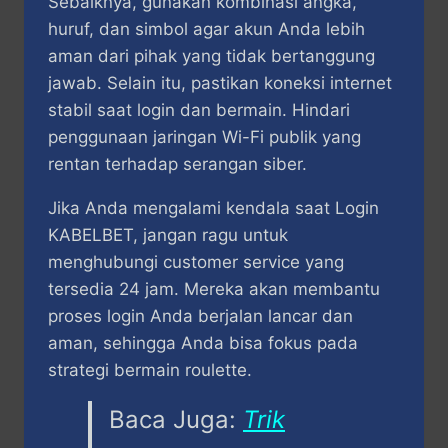
Sebaiknya, gunakan kombinasi angka,
huruf, dan simbol agar akun Anda lebih
aman dari pihak yang tidak bertanggung
jawab. Selain itu, pastikan koneksi internet
stabil saat login dan bermain. Hindari
penggunaan jaringan Wi-Fi publik yang
rentan terhadap serangan siber.
Jika Anda mengalami kendala saat Login
KABELBET, jangan ragu untuk
menghubungi customer service yang
tersedia 24 jam. Mereka akan membantu
proses login Anda berjalan lancar dan
aman, sehingga Anda bisa fokus pada
strategi bermain roulette.
Baca Juga:
Trik