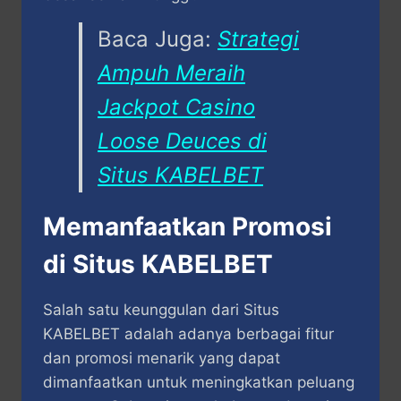
Baca Juga:
Strategi
Ampuh Meraih
Jackpot Casino
Loose Deuces di
Situs KABELBET
Memanfaatkan Promosi
di Situs KABELBET
Salah satu keunggulan dari Situs
KABELBET adalah adanya berbagai fitur
dan promosi menarik yang dapat
dimanfaatkan untuk meningkatkan peluang