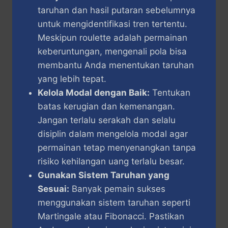
taruhan dan hasil putaran sebelumnya
untuk mengidentifikasi tren tertentu.
Meskipun roulette adalah permainan
keberuntungan, mengenali pola bisa
membantu Anda menentukan taruhan
yang lebih tepat.
Kelola Modal dengan Baik:
Tentukan
batas kerugian dan kemenangan.
Jangan terlalu serakah dan selalu
disiplin dalam mengelola modal agar
permainan tetap menyenangkan tanpa
risiko kehilangan uang terlalu besar.
Gunakan Sistem Taruhan yang
Sesuai:
Banyak pemain sukses
menggunakan sistem taruhan seperti
Martingale atau Fibonacci. Pastikan