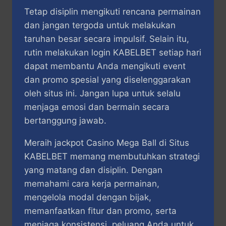
Tetap disiplin mengikuti rencana permainan
dan jangan tergoda untuk melakukan
taruhan besar secara impulsif. Selain itu,
rutin melakukan login KABELBET setiap hari
dapat membantu Anda mengikuti event
dan promo spesial yang diselenggarakan
oleh situs ini. Jangan lupa untuk selalu
menjaga emosi dan bermain secara
bertanggung jawab.
Meraih jackpot Casino Mega Ball di Situs
KABELBET memang membutuhkan strategi
yang matang dan disiplin. Dengan
memahami cara kerja permainan,
mengelola modal dengan bijak,
memanfaatkan fitur dan promo, serta
menjaga konsistensi, peluang Anda untuk