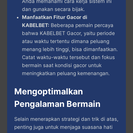
Anda memahami cara kerja sistem ini
dan gunakan secara bijak.
Manfaatkan Fitur Gacor di
KABELBET:
Beberapa pemain percaya
bahwa KABELBET Gacor, yaitu periode
atau waktu tertentu dimana peluang
menang lebih tinggi, bisa dimanfaatkan.
Catat waktu-waktu tersebut dan fokus
bermain saat kondisi gacor untuk
meningkatkan peluang kemenangan.
Mengoptimalkan
Pengalaman Bermain
Selain menerapkan strategi dan trik di atas,
penting juga untuk menjaga suasana hati