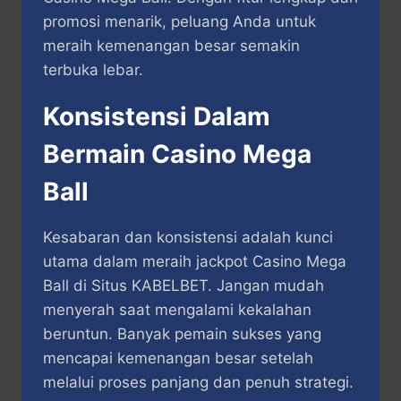
promosi menarik, peluang Anda untuk
meraih kemenangan besar semakin
terbuka lebar.
Konsistensi Dalam
Bermain Casino Mega
Ball
Kesabaran dan konsistensi adalah kunci
utama dalam meraih jackpot Casino Mega
Ball di Situs KABELBET. Jangan mudah
menyerah saat mengalami kekalahan
beruntun. Banyak pemain sukses yang
mencapai kemenangan besar setelah
melalui proses panjang dan penuh strategi.