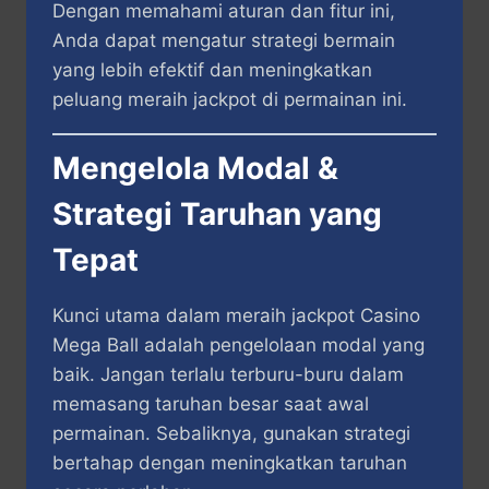
Dengan memahami aturan dan fitur ini,
Anda dapat mengatur strategi bermain
yang lebih efektif dan meningkatkan
peluang meraih jackpot di permainan ini.
Mengelola Modal &
Strategi Taruhan yang
Tepat
Kunci utama dalam meraih jackpot Casino
Mega Ball adalah pengelolaan modal yang
baik. Jangan terlalu terburu-buru dalam
memasang taruhan besar saat awal
permainan. Sebaliknya, gunakan strategi
bertahap dengan meningkatkan taruhan