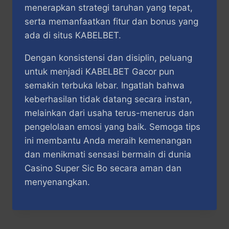
menerapkan strategi taruhan yang tepat,
serta memanfaatkan fitur dan bonus yang
ada di situs KABELBET.
Dengan konsistensi dan disiplin, peluang
untuk menjadi KABELBET Gacor pun
semakin terbuka lebar. Ingatlah bahwa
keberhasilan tidak datang secara instan,
melainkan dari usaha terus-menerus dan
pengelolaan emosi yang baik. Semoga tips
ini membantu Anda meraih kemenangan
dan menikmati sensasi bermain di dunia
Casino Super Sic Bo secara aman dan
menyenangkan.