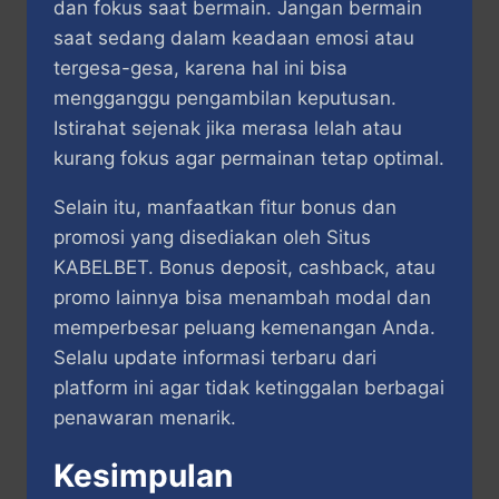
dan fokus saat bermain. Jangan bermain
saat sedang dalam keadaan emosi atau
tergesa-gesa, karena hal ini bisa
mengganggu pengambilan keputusan.
Istirahat sejenak jika merasa lelah atau
kurang fokus agar permainan tetap optimal.
Selain itu, manfaatkan fitur bonus dan
promosi yang disediakan oleh Situs
KABELBET. Bonus deposit, cashback, atau
promo lainnya bisa menambah modal dan
memperbesar peluang kemenangan Anda.
Selalu update informasi terbaru dari
platform ini agar tidak ketinggalan berbagai
penawaran menarik.
Kesimpulan