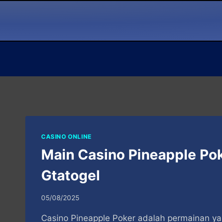
Skip
to
content
CASINO ONLINE
Main Casino Pineapple Pok
Gtatogel
By
05/08/2025
adminmai
Casino Pineapple Poker adalah permainan yan