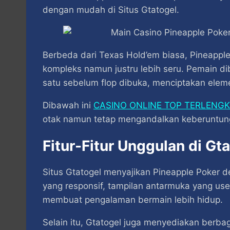
dengan mudah di Situs Gtatogel.
Berbeda dari Texas Hold’em biasa, Pineappl
kompleks namun justru lebih seru. Pemain d
satu sebelum flop dibuka, menciptakan elem
Dibawah ini
CASINO ONLINE TOP TERLENG
otak namun tetap mengandalkan keberuntung
Fitur-Fitur Unggulan di Gt
Situs Gtatogel menyajikan Pineapple Poker d
yang responsif, tampilan antarmuka yang user-
membuat pengalaman bermain lebih hidup.
Selain itu, Gtatogel juga menyediakan berb