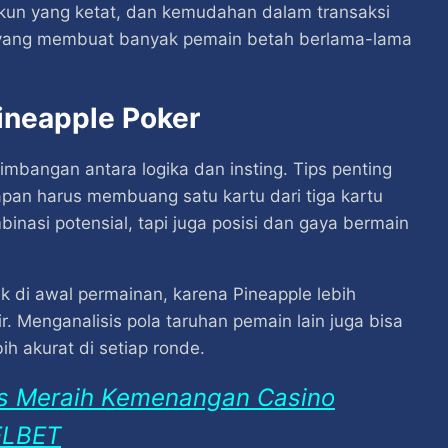
n akun yang ketat, dan kemudahan dalam transaksi
h yang membuat banyak pemain betah berlama-lama
ineapple Poker
bangan antara logika dan insting. Tips penting
pan harus membuang satu kartu dari tiga kartu
asi potensial, tapi juga posisi dan gaya bermain
ak di awal permainan, karena Pineapple lebih
. Menganalisis pola taruhan pemain lain juga bisa
 akurat di setiap ronde.
s Meraih Kemenangan Casino
BELBET