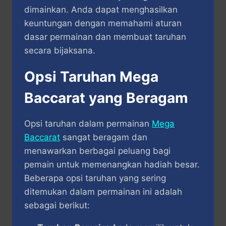
dimainkan. Anda dapat menghasilkan
keuntungan dengan memahami aturan
dasar permainan dan membuat taruhan
secara bijaksana.
Opsi Taruhan Mega
Baccarat yang Beragam
Opsi taruhan dalam permainan
Mega
Baccarat
sangat beragam dan
menawarkan berbagai peluang bagi
pemain untuk memenangkan hadiah besar.
Beberapa opsi taruhan yang sering
ditemukan dalam permainan ini adalah
sebagai berikut: