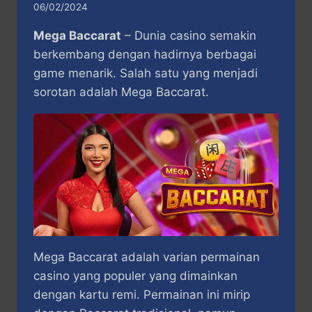
By
06/02/2024
adminmai
Mega Baccarat
– Dunia casino semakin
berkembang dengan hadirnya berbagai
game menarik. Salah satu yang menjadi
sorotan adalah Mega Baccarat.
Mega Baccarat adalah varian permainan
casino yang populer yang dimainkan
dengan kartu remi. Permainan ini mirip