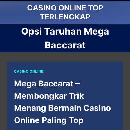
Skip
CASINO ONLINE TOP
to
TERLENGKAP
content
Opsi Taruhan Mega
Baccarat
CASINO ONLINE
Mega Baccarat –
Membongkar Trik
Menang Bermain Casino
Online Paling Top