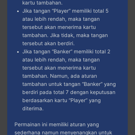
kartu tambahan.
Jika tangan “Player” memiliki total 5
atau lebih rendah, maka tangan
tersebut akan menerima kartu
tambahan. Jika tidak, maka tangan
tersebut akan berdiri.
Jika tangan “Banker” memiliki total 2
atau lebih rendah, maka tangan
tersebut akan menerima kartu
tambahan. Namun, ada aturan
tambahan untuk tangan “Banker” yang
berdiri pada total 7 dengan keputusan
berdasarkan kartu “Player” yang
diterima.
Permainan ini memiliki aturan yang
sederhana namun menyenangkan untuk