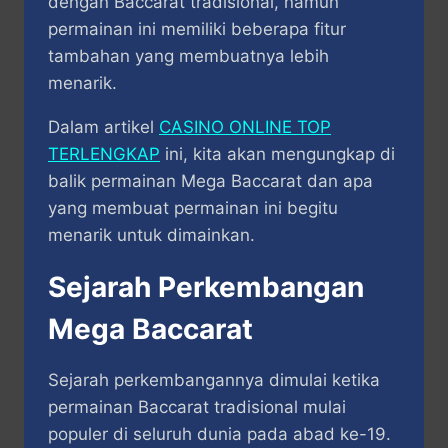
dengan Baccarat tradisional, namun
permainan ini memiliki beberapa fitur
tambahan yang membuatnya lebih
menarik.
Dalam artikel
CASINO ONLINE TOP
TERLENGKAP
ini, kita akan mengungkap di
balik permainan Mega Baccarat dan apa
yang membuat permainan ini begitu
menarik untuk dimainkan.
Sejarah Perkembangan
Mega Baccarat
Sejarah perkembangannya dimulai ketika
permainan Baccarat tradisional mulai
populer di seluruh dunia pada abad ke-19.