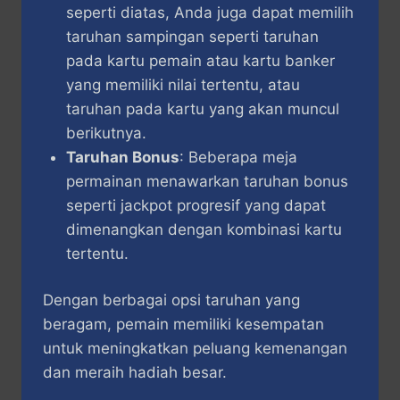
seperti diatas, Anda juga dapat memilih
taruhan sampingan seperti taruhan
pada kartu pemain atau kartu banker
yang memiliki nilai tertentu, atau
taruhan pada kartu yang akan muncul
berikutnya.
Taruhan Bonus
: Beberapa meja
permainan menawarkan taruhan bonus
seperti jackpot progresif yang dapat
dimenangkan dengan kombinasi kartu
tertentu.
Dengan berbagai opsi taruhan yang
beragam, pemain memiliki kesempatan
untuk meningkatkan peluang kemenangan
dan meraih hadiah besar.