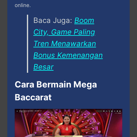
online.
Baca Juga:
Boom
City, Game Paling
Tren Menawarkan
Bonus Kemenangan
Besar
Cara Bermain Mega
Baccarat