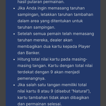
hasil putaran permainan.
Jika Anda ingin memasang taruhan
sampingan, letakkan taruhan tambahan
dalam area yang ditentukan untuk
taruhan sampingan.
Setelah semua pemain telah memasang
taruhan mereka, dealer akan
membagikan dua kartu kepada Player
dan Banker.
Hitung total nilai kartu pada masing-
masing tangan. Kartu dengan total nilai
terdekat dengan 9 akan menjadi
pemenangnya.
Jika salah satu tangan memiliki total
nilai kartu 8 atau 9 (disebut “Natural”),
kartu tambahan tidak akan dibagikan
dan permainan selesai.