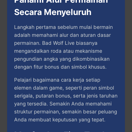
Secara Menyeluruh
Langkah pertama sebelum mulai bermain
adalah memahami alur dan aturan dasar
permainan. Bad Wolf Live biasanya
mengandalkan roda atau mekanisme
pengundian angka yang dikombinasikan
dengan fitur bonus dan simbol khusus.
Pelajari bagaimana cara kerja setiap
elemen dalam game, seperti peran simbol
serigala, putaran bonus, serta jenis taruhan
yang tersedia. Semakin Anda memahami
struktur permainan, semakin besar peluang
Anda membuat keputusan yang tepat.