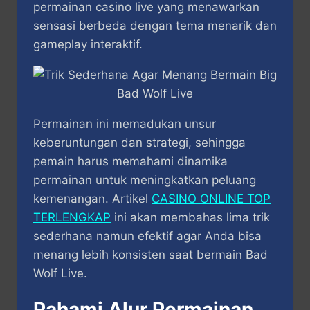
permainan casino live yang menawarkan
sensasi berbeda dengan tema menarik dan
gameplay interaktif.
Permainan ini memadukan unsur
keberuntungan dan strategi, sehingga
pemain harus memahami dinamika
permainan untuk meningkatkan peluang
kemenangan. Artikel
CASINO ONLINE TOP
TERLENGKAP
ini akan membahas lima trik
sederhana namun efektif agar Anda bisa
menang lebih konsisten saat bermain Bad
Wolf Live.
Pahami Alur Permainan