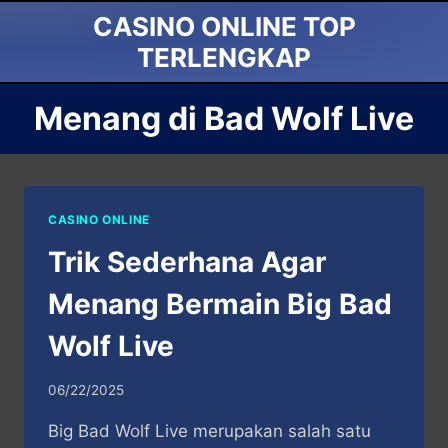
Skip
CASINO ONLINE TOP
to
TERLENGKAP
content
Menang di Bad Wolf Live
CASINO ONLINE
Trik Sederhana Agar
Menang Bermain Big Bad
Wolf Live
By
06/22/2025
adminmai
Big Bad Wolf Live merupakan salah satu