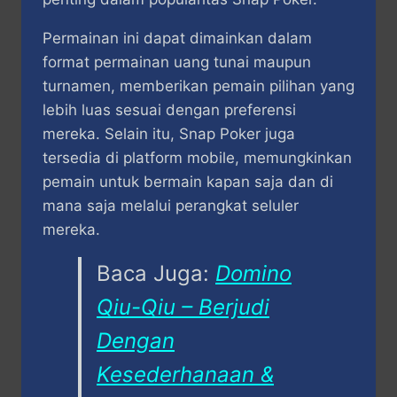
Permainan ini dapat dimainkan dalam
format permainan uang tunai maupun
turnamen, memberikan pemain pilihan yang
lebih luas sesuai dengan preferensi
mereka. Selain itu, Snap Poker juga
tersedia di platform mobile, memungkinkan
pemain untuk bermain kapan saja dan di
mana saja melalui perangkat seluler
mereka.
Baca Juga:
Domino
Qiu-Qiu – Berjudi
Dengan
Kesederhanaan &