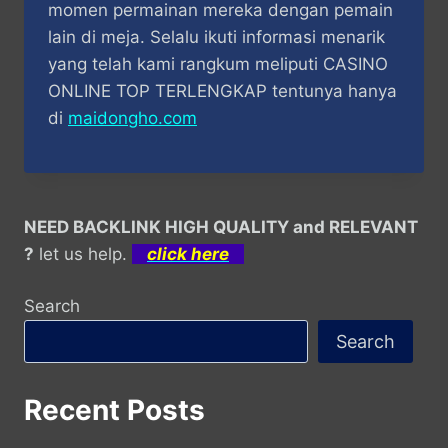
momen permainan mereka dengan pemain
lain di meja. Selalu ikuti informasi menarik
yang telah kami rangkum meliputi CASINO
ONLINE TOP TERLENGKAP tentunya hanya
di
maidongho.com
NEED BACKLINK HIGH QUALITY and RELEVANT
?
let us help.
click here
Search
Search
Recent Posts