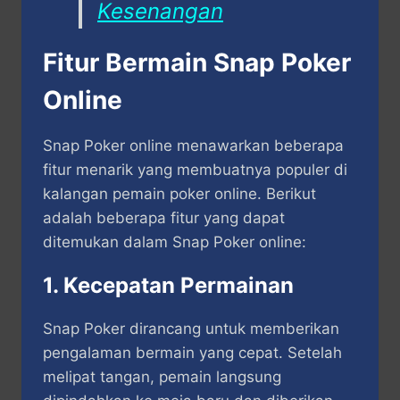
Kesenangan
Fitur Bermain Snap Poker
Online
Snap Poker online menawarkan beberapa
fitur menarik yang membuatnya populer di
kalangan pemain poker online. Berikut
adalah beberapa fitur yang dapat
ditemukan dalam Snap Poker online:
1. Kecepatan Permainan
Snap Poker dirancang untuk memberikan
pengalaman bermain yang cepat. Setelah
melipat tangan, pemain langsung