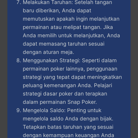
Melakukan Taruhan: Setelah tangan
baru diberikan, Anda dapat
memutuskan apakah ingin melanjutkan
permainan atau melipat tangan. Jika
Anda memilih untuk melanjutkan, Anda
dapat memasang taruhan sesuai
dengan aturan meja.
Menggunakan Strategi: Seperti dalam
permainan poker lainnya, penggunaan
strategi yang tepat dapat meningkatkan
peluang kemenangan Anda. Pelajari
strategi dasar poker dan terapkan
dalam permainan Snap Poker.
Mengelola Saldo: Penting untuk
mengelola saldo Anda dengan bijak.
Tetapkan batas taruhan yang sesuai
dengan kemampuan keuangan Anda