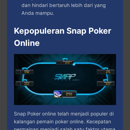
dan hindari bertaruh lebih dari yang
Anda mampu.
Kepopuleran Snap Poker
Online
Snap Poker online telah menjadi populer di
kalangan pemain poker online. Kecepatan
permainan menjadi salah satu faktor utama