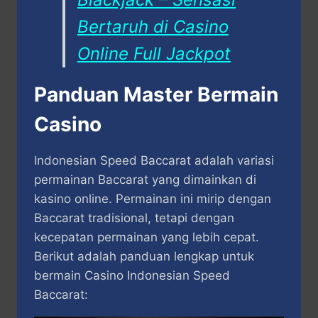
Bertaruh di Casino
Online Full Jackpot
Panduan Master Bermain
Casino
Indonesian Speed Baccarat adalah variasi
permainan Baccarat yang dimainkan di
kasino online. Permainan ini mirip dengan
Baccarat tradisional, tetapi dengan
kecepatan permainan yang lebih cepat.
Berikut adalah panduan lengkap untuk
bermain Casino Indonesian Speed
Baccarat: