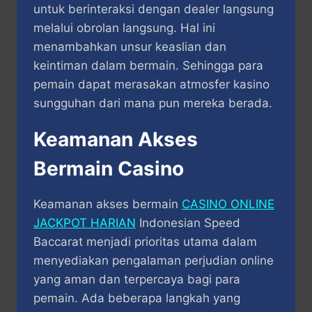
untuk berinteraksi dengan dealer langsung
melalui obrolan langsung. Hal ini
menambahkan unsur keaslian dan
keintiman dalam bermain. Sehingga para
pemain dapat merasakan atmosfer kasino
sungguhan dari mana pun mereka berada.
Keamanan Akses
Bermain Casino
Keamanan akses bermain
CASINO ONLINE
JACKPOT HARIAN
Indonesian Speed
Baccarat menjadi prioritas utama dalam
menyediakan pengalaman perjudian online
yang aman dan terpercaya bagi para
pemain. Ada beberapa langkah yang