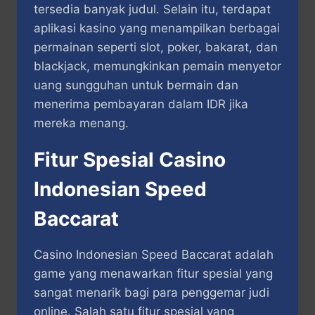
tersedia banyak judul. Selain itu, terdapat
aplikasi kasino yang menampilkan berbagai
permainan seperti slot, poker, bakarat, dan
blackjack, memungkinkan pemain menyetor
uang sungguhan untuk bermain dan
menerima pembayaran dalam IDR jika
mereka menang.
Fitur Spesial Casino
Indonesian Speed
Baccarat
Casino Indonesian Speed Baccarat adalah
game yang menawarkan fitur spesial yang
sangat menarik bagi para penggemar judi
online. Salah satu fitur spesial yang