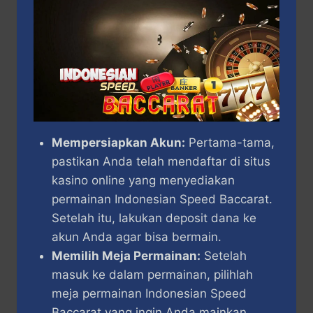
Mempersiapkan Akun:
Pertama-tama,
pastikan Anda telah mendaftar di situs
kasino online yang menyediakan
permainan Indonesian Speed Baccarat.
Setelah itu, lakukan deposit dana ke
akun Anda agar bisa bermain.
Memilih Meja Permainan:
Setelah
masuk ke dalam permainan, pilihlah
meja permainan Indonesian Speed
Baccarat yang ingin Anda mainkan.