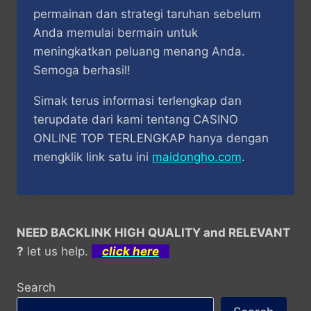
permainan dan strategi taruhan sebelum
Anda memulai bermain untuk
meningkatkan peluang menang Anda.
Semoga berhasil!
Simak terus informasi terlengkap dan
terupdate dari kami tentang CASINO
ONLINE TOP TERLENGKAP hanya dengan
mengklik link satu ini
maidongho.com
.
NEED BACKLINK HIGH QUALITY and RELEVANT
?
let us help.
click here
Search