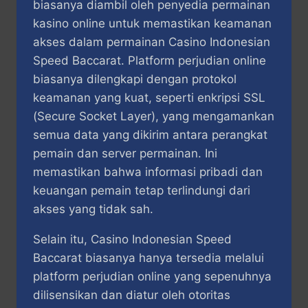
biasanya diambil oleh penyedia permainan
kasino online untuk memastikan keamanan
akses dalam permainan Casino Indonesian
Speed Baccarat. Platform perjudian online
biasanya dilengkapi dengan protokol
keamanan yang kuat, seperti enkripsi SSL
(Secure Socket Layer), yang mengamankan
semua data yang dikirim antara perangkat
pemain dan server permainan. Ini
memastikan bahwa informasi pribadi dan
keuangan pemain tetap terlindungi dari
akses yang tidak sah.
Selain itu, Casino Indonesian Speed
Baccarat biasanya hanya tersedia melalui
platform perjudian online yang sepenuhnya
dilisensikan dan diatur oleh otoritas