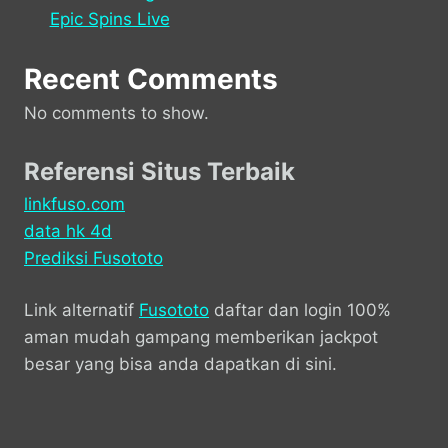
Epic Spins Live
Recent Comments
No comments to show.
Referensi Situs Terbaik
linkfuso.com
data hk 4d
Prediksi Fusototo
Link alternatif
Fusototo
daftar dan login 100%
aman mudah gampang memberikan jackpot
besar yang bisa anda dapatkan di sini.