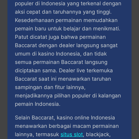
populer di Indonesia yang terkenal dengan
aksi cepat dan taruhannya yang tinggi.
Kesederhanaan permainan memudahkan
pemain baru untuk belajar dan menikmati.
Patut dicatat juga bahwa permainan
Baccarat dengan dealer langsung sangat
umum di kasino Indonesia, dan tidak
semua permainan Baccarat langsung
diciptakan sama. Dealer live terkemuka
Baccarat saat ini menawarkan taruhan
sampingan dan fitur lainnya,
menjadikannya pilihan populer di kalangan
pemain Indonesia.
Selain Baccarat, kasino online Indonesia
menawarkan berbagai macam permainan
lainnya, termasuk
situs slot
, blackjack,