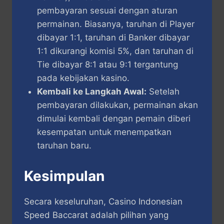
pembayaran sesuai dengan aturan
permainan. Biasanya, taruhan di Player
dibayar 1:1, taruhan di Banker dibayar
1:1 dikurangi komisi 5%, dan taruhan di
Tie dibayar 8:1 atau 9:1 tergantung
pada kebijakan kasino.
Kembali ke Langkah Awal:
Setelah
pembayaran dilakukan, permainan akan
dimulai kembali dengan pemain diberi
kesempatan untuk menempatkan
taruhan baru.
Kesimpulan
Secara keseluruhan, Casino Indonesian
Speed Baccarat adalah pilihan yang