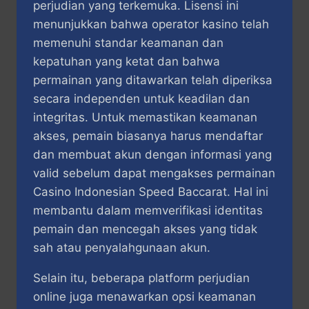
perjudian yang terkemuka. Lisensi ini
menunjukkan bahwa operator kasino telah
memenuhi standar keamanan dan
kepatuhan yang ketat dan bahwa
permainan yang ditawarkan telah diperiksa
secara independen untuk keadilan dan
integritas. Untuk memastikan keamanan
akses, pemain biasanya harus mendaftar
dan membuat akun dengan informasi yang
valid sebelum dapat mengakses permainan
Casino Indonesian Speed Baccarat. Hal ini
membantu dalam memverifikasi identitas
pemain dan mencegah akses yang tidak
sah atau penyalahgunaan akun.
Selain itu, beberapa platform perjudian
online juga menawarkan opsi keamanan