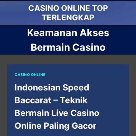
Skip
CASINO ONLINE TOP
to
TERLENGKAP
content
Keamanan Akses
Bermain Casino
CASINO ONLINE
Indonesian Speed
Baccarat – Teknik
Bermain Live Casino
Online Paling Gacor