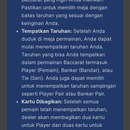
Pastikan untuk memilih meja dengan
batas taruhan yang sesuai dengan
keinginan Anda.
Tempatkan Taruhan:
Setelah Anda
duduk di meja permainan, Anda dapat
mulai menempatkan taruhan Anda.
Taruhan yang bisa Anda tempatkan
dalam permainan Baccarat termasuk
Player (Pemain), Banker (Bandar), atau
Tie (Seri). Anda juga dapat memilih
untuk menempatkan taruhan sampingan
seperti Player Pair atau Banker Pair.
Kartu Dibagikan:
Setelah semua
pemain telah menempatkan taruhan,
dealer akan membagikan dua kartu
untuk Player dan duas kartu untuk