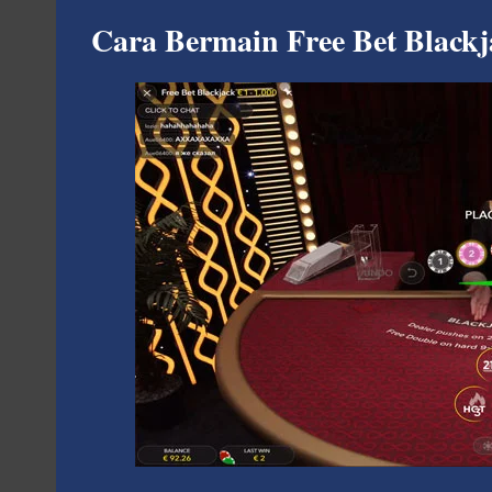
Cara Bermain Free Bet Blackj