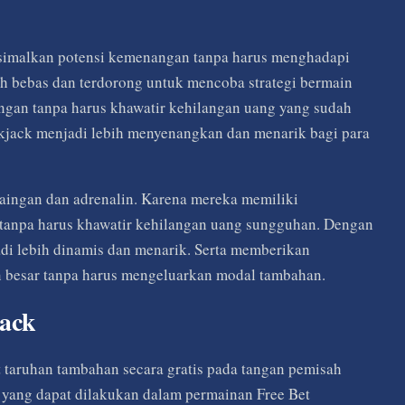
simalkan potensi kemenangan tanpa harus menghadapi
bih bebas dan terdorong untuk mencoba strategi bermain
ngan tanpa harus khawatir kehilangan uang yang sudah
kjack menjadi lebih menyenangkan dan menarik bagi para
rsaingan dan adrenalin. Karena mereka memiliki
 tanpa harus khawatir kehilangan uang sungguhan. Dengan
jadi lebih dinamis dan menarik. Serta memberikan
 besar tanpa harus mengeluarkan modal tambahan.
jack
taruhan tambahan secara gratis pada tangan pemisah
an yang dapat dilakukan dalam permainan Free Bet