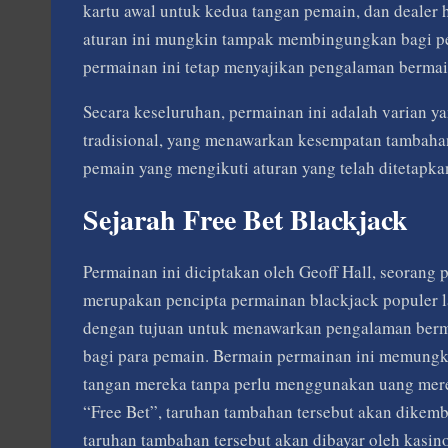
kartu awal untuk kedua tangan pemain, dan dealer 
aturan ini mungkin tampak membingungkan bagi pe
permainan ini tetap menyajikan pengalaman berma
Secara keseluruhan, permainan ini adalah varian 
tradisional, yang menawarkan kesempatan tambaha
pemain yang mengikuti aturan yang telah ditetapka
Sejarah Free Bet Blackjack
Permainan ini diciptakan oleh Geoff Hall, seorang 
merupakan pencipta permainan blackjack populer la
dengan tujuan untuk menawarkan pengalaman berm
bagi para pemain. Bermain permainan ini memung
tangan mereka tanpa perlu menggunakan uang mer
“Free Bet”, taruhan tambahan tersebut akan dikem
taruhan tambahan tersebut akan dibayar oleh kasino