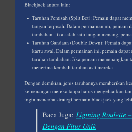
Blackjack antara lain:
Taruhan Pemisah (Split Bet): Pemain dapat mem
tangan terpisah. Dalam permainan ini, pemain
tambahan. Jika salah satu tangan menang, pema
Taruhan Gandaan (Double Down): Pemain dapat
kartu awal. Dalam permainan ini, pemain dap
taruhan tambahan. Jika pemain memenangkan t
menerima kembali taruhan asli mereka.
Dengan demikian, jenis taruhannya memberikan k
kemenangan mereka tanpa harus mengeluarkan tamb
ingin mencoba strategi bermain blackjack yang leb
Ligtning Roulette 
Baca Juga:
Dengan Fitur Unik