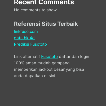
Recent Comments
No comments to show.
Referensi Situs Terbaik
linkfuso.com
data hk 4d
Prediksi Fusototo
Link alternatif
Fusototo
daftar dan login
100% aman mudah gampang
memberikan jackpot besar yang bisa
anda dapatkan di sini.