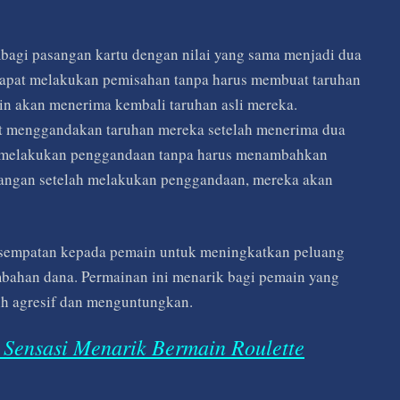
bagi pasangan kartu dengan nilai yang sama menjadi dua
 dapat melakukan pemisahan tanpa harus membuat taruhan
in akan menerima kembali taruhan asli mereka.
 menggandakan taruhan mereka setelah menerima dua
at melakukan penggandaan tanpa harus menambahkan
angan setelah melakukan penggandaan, mereka akan
esempatan kepada pemain untuk meningkatkan peluang
ahan dana. Permainan ini menarik bagi pemain yang
ih agresif dan menguntungkan.
– Sensasi Menarik Bermain Roulette