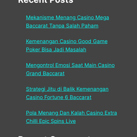
Mekanisme Menang Casino Mega
Baccarat Tanpa Salah Paham
Kemenangan Casino Good Game
Poker Bisa Jadi Masalah
Mengontrol Emosi Saat Main Casino
Grand Baccarat
Strategi Jitu di Balik Kemenangan
Casino Fortune 6 Baccarat
Pola Menang Dan Kalah Casino Extra
Chilli Epic Spins Live