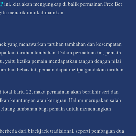
AP
ini, kita akan mengungkap di balik permainan Free Bet
gitu menarik untuk dimainkan.
kjack yang menawarkan taruhan tambahan dan kesempatan
patkan taruhan tambahan. Dalam permainan ini, pemain
tu, yaitu ketika pemain mendapatkan tangan dengan nilai
n taruhan bebas ini, pemain dapat melipatgandakan taruhan
ki total kartu 22, maka permainan akan berakhir seri dan
kan keuntungan atau kerugian. Hal ini merupakan salah
an peluang tambahan bagi pemain untuk memenangkan
berbeda dari blackjack tradisional, seperti pembagian dua