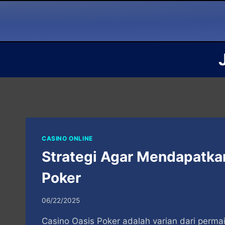
Skip
to
content
CASINO ONLINE
Strategi Agar Mendapatkan
Poker
By
06/22/2025
adminmai
Casino Oasis Poker adalah varian dari perma