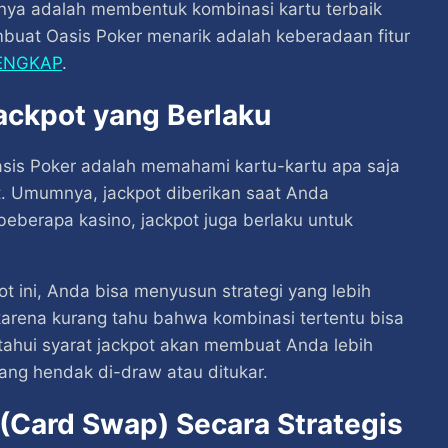
nya adalah membentuk kombinasi kartu terbaik
buat Oasis Poker menarik adalah keberadaan fitur
LENGKAP
.
ackpot yang Berlaku
sis Poker adalah memahami kartu-kartu apa saja
. Umumnya, jackpot diberikan saat Anda
eberapa kasino, jackpot juga berlaku untuk
 ini, Anda bisa menyusun strategi yang lebih
arena kurang tahu bahwa kombinasi tertentu bisa
ahui syarat jackpot akan membuat Anda lebih
yang hendak di-draw atau ditukar.
(Card Swap) Secara Strategis