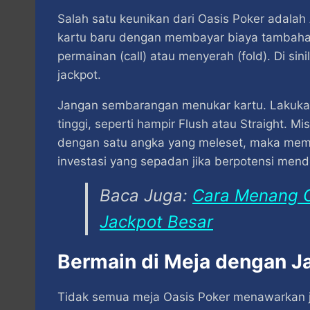
Salah satu keunikan dari Oasis Poker adalah
kartu baru dengan membayar biaya tambah
permainan (call) atau menyerah (fold). Di sini
jackpot.
Jangan sembarangan menukar kartu. Lakukan
tinggi, seperti hampir Flush atau Straight. M
dengan satu angka yang meleset, maka memb
investasi yang sepadan jika berpotensi mend
Baca Juga:
Cara Menang C
Jackpot Besar
Bermain di Meja dengan Ja
Tidak semua meja Oasis Poker menawarkan jac