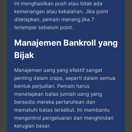
ini menghasilkan push atau tidak ada
kemenangan atau kekalahan. Jika point
ditetapkan, pemain menang jika 7
terlempar sebelum point.
Manajemen Bankroll yang
Bijak
Manajemen uang yang efektif sangat
penting dalam craps, seperti dalam semua
bentuk perjudian. Pemain harus
menetapkan batas jumlah uang yang
bersedia mereka pertaruhkan dan
mematuhi batas tersebut. Ini membantu
mengontrol pengeluaran dan menghindari
kerugian besar.