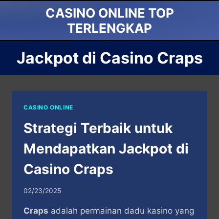
Skip
CASINO ONLINE TOP
to
TERLENGKAP
content
Jackpot di Casino Craps
CASINO ONLINE
Strategi Terbaik untuk
Mendapatkan Jackpot di
Casino Craps
By
02/23/2025
adminmai
Craps
adalah permainan dadu kasino yang