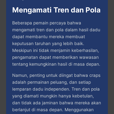
Mengamati Tren dan Pola
Beberapa pemain percaya bahwa
mengamati tren dan pola dalam hasil dadu
dapat membantu mereka membuat
keputusan taruhan yang lebih baik.
Meskipun ini tidak menjamin keberhasilan,
pengamatan dapat memberikan wawasan
tentang kemungkinan hasil di masa depan.
Namun, penting untuk diingat bahwa craps
adalah permainan peluang, dan setiap
lemparan dadu independen. Tren dan pola
yang diamati mungkin hanya kebetulan,
dan tidak ada jaminan bahwa mereka akan
berlanjut di masa depan. Menggunakan