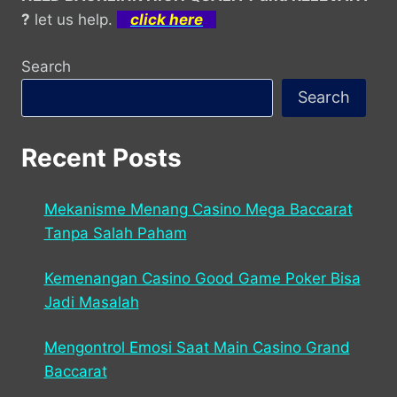
?
let us help.
click here
Search
Search
Recent Posts
Mekanisme Menang Casino Mega Baccarat
Tanpa Salah Paham
Kemenangan Casino Good Game Poker Bisa
Jadi Masalah
Mengontrol Emosi Saat Main Casino Grand
Baccarat