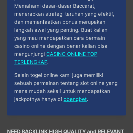
Memahami dasar-dasar Baccarat,
menerapkan strategi taruhan yang efektif,
dan memanfaatkan bonus merupakan
langkah awal yang penting. Buat kalian
yang mau mendapatkan cara bermain
casino online dengan benar kalian bisa
mengunjungi
CASINO ONLINE TOP
TERLENGKAP
.
Selain togel online kami juga memiliki
sebuah permainan tentang slot online yang
mana mudah sekali untuk mendapatkan
jackpotnya hanya di
obengbet
.
NEED BACKLINK HIGH QUALITY and RELEVANT