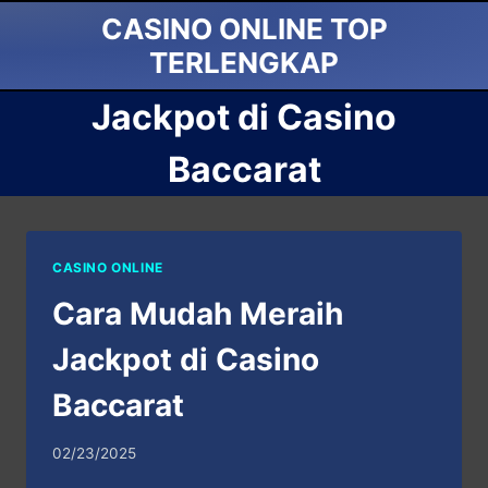
Skip
CASINO ONLINE TOP
to
TERLENGKAP
content
Jackpot di Casino
Baccarat
CASINO ONLINE
Cara Mudah Meraih
Jackpot di Casino
Baccarat
By
02/23/2025
adminmai