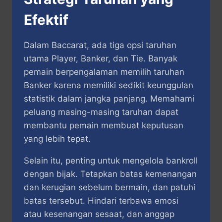
Efektif
Dalam Baccarat, ada tiga opsi taruhan
utama Player, Banker, dan Tie. Banyak
pemain berpengalaman memilih taruhan
Banker karena memiliki sedikit keunggulan
statistik dalam jangka panjang. Memahami
peluang masing-masing taruhan dapat
membantu pemain membuat keputusan
yang lebih tepat.
Selain itu, penting untuk mengelola bankroll
dengan bijak. Tetapkan batas kemenangan
dan kerugian sebelum bermain, dan patuhi
batas tersebut. Hindari terbawa emosi
atau kesenangan sesaat, dan anggap