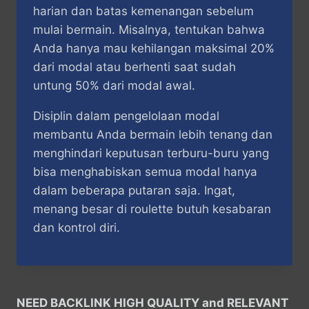
harian dan batas kemenangan sebelum
mulai bermain. Misalnya, tentukan bahwa
Anda hanya mau kehilangan maksimal 20%
dari modal atau berhenti saat sudah
untung 50% dari modal awal.
Disiplin dalam pengelolaan modal
membantu Anda bermain lebih tenang dan
menghindari keputusan terburu-buru yang
bisa menghabiskan semua modal hanya
dalam beberapa putaran saja. Ingat,
menang besar di roulette butuh kesabaran
dan kontrol diri.
NEED BACKLINK HIGH QUALITY and RELEVANT