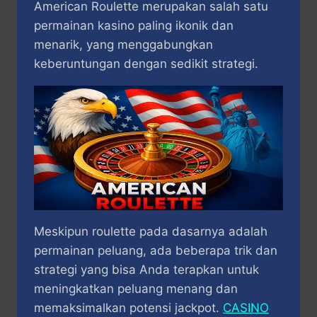
American Roulette merupakan salah satu
permainan kasino paling ikonik dan
menarik, yang menggabungkan
keberuntungan dengan sedikit strategi.
Meskipun roulette pada dasarnya adalah
permainan peluang, ada beberapa trik dan
strategi yang bisa Anda terapkan untuk
meningkatkan peluang menang dan
memaksimalkan potensi jackpot.
CASINO