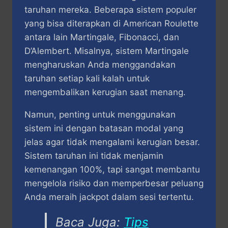
taruhan mereka. Beberapa sistem populer
yang bisa diterapkan di American Roulette
antara lain Martingale, Fibonacci, dan
D’Alembert. Misalnya, sistem Martingale
mengharuskan Anda menggandakan
taruhan setiap kali kalah untuk
mengembalikan kerugian saat menang.
Namun, penting untuk menggunakan
sistem ini dengan batasan modal yang
jelas agar tidak mengalami kerugian besar.
Sistem taruhan ini tidak menjamin
kemenangan 100%, tapi sangat membantu
mengelola risiko dan memperbesar peluang
Anda meraih jackpot dalam sesi tertentu.
Baca Juga:
Tips