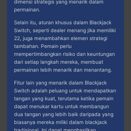
dimensi strategis yang menarik dalam
permainan.
Selain itu, aturan khusus dalam Blackjack
Switch, seperti dealer menang jika memiliki
22, juga menambahkan elemen strategi
tambahan. Pemain perlu
mempertimbangkan risiko dan keuntungan
dari setiap langkah mereka, membuat
permainan lebih menarik dan menantang.
Fitur lain yang menarik dalam Blackjack
Switch adalah peluang untuk mendapatkan
tangan yang kuat, terutama ketika pemain
dapat menukar kartu untuk membangun
dua tangan yang lebih baik daripada yang
biasanya mereka miliki dalam blackjack
tradisional. Ini dapat menghasilkan