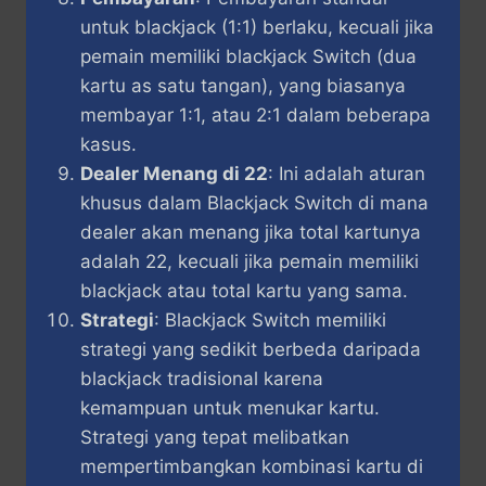
untuk blackjack (1:1) berlaku, kecuali jika
pemain memiliki blackjack Switch (dua
kartu as satu tangan), yang biasanya
membayar 1:1, atau 2:1 dalam beberapa
kasus.
Dealer Menang di 22
: Ini adalah aturan
khusus dalam Blackjack Switch di mana
dealer akan menang jika total kartunya
adalah 22, kecuali jika pemain memiliki
blackjack atau total kartu yang sama.
Strategi
: Blackjack Switch memiliki
strategi yang sedikit berbeda daripada
blackjack tradisional karena
kemampuan untuk menukar kartu.
Strategi yang tepat melibatkan
mempertimbangkan kombinasi kartu di