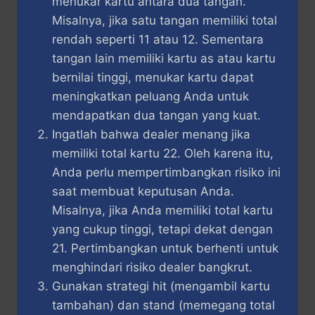
menukar kartu antara dua tangan.
Misalnya, jika satu tangan memiliki total
rendah seperti 11 atau 12. Sementara
tangan lain memiliki kartu as atau kartu
bernilai tinggi, menukar kartu dapat
meningkatkan peluang Anda untuk
mendapatkan dua tangan yang kuat.
Ingatlah bahwa dealer menang jika
memiliki total kartu 22. Oleh karena itu,
Anda perlu mempertimbangkan risiko ini
saat membuat keputusan Anda.
Misalnya, jika Anda memiliki total kartu
yang cukup tinggi, tetapi dekat dengan
21. Pertimbangkan untuk berhenti untuk
menghindari risiko dealer bangkrut.
Gunakan strategi hit (mengambil kartu
tambahan) dan stand (memegang total