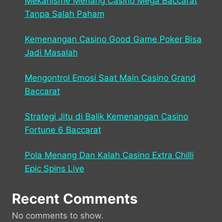
Mekanisme Menang Casino Mega Baccarat
Tanpa Salah Paham
Kemenangan Casino Good Game Poker Bisa
Jadi Masalah
Mengontrol Emosi Saat Main Casino Grand
Baccarat
Strategi Jitu di Balik Kemenangan Casino
Fortune 6 Baccarat
Pola Menang Dan Kalah Casino Extra Chilli
Epic Spins Live
Recent Comments
No comments to show.