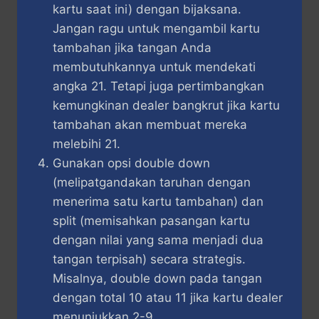
kartu saat ini) dengan bijaksana.
Jangan ragu untuk mengambil kartu
tambahan jika tangan Anda
membutuhkannya untuk mendekati
angka 21. Tetapi juga pertimbangkan
kemungkinan dealer bangkrut jika kartu
tambahan akan membuat mereka
melebihi 21.
Gunakan opsi double down
(melipatgandakan taruhan dengan
menerima satu kartu tambahan) dan
split (memisahkan pasangan kartu
dengan nilai yang sama menjadi dua
tangan terpisah) secara strategis.
Misalnya, double down pada tangan
dengan total 10 atau 11 jika kartu dealer
menunjukkan 2-9.