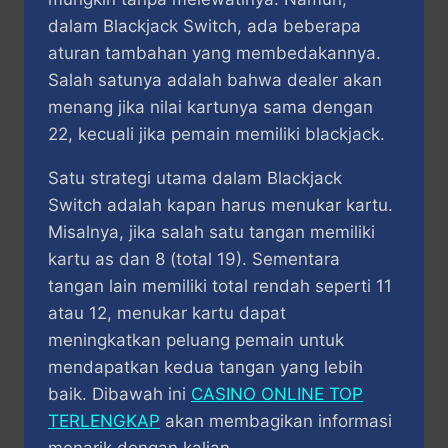
dalam Blackjack Switch, ada beberapa
aturan tambahan yang membedakannya.
Salah satunya adalah bahwa dealer akan
menang jika nilai kartunya sama dengan
22, kecuali jika pemain memiliki blackjack.
Satu strategi utama dalam Blackjack
Switch adalah kapan harus menukar kartu.
Misalnya, jika salah satu tangan memiliki
kartu as dan 8 (total 19). Sementara
tangan lain memiliki total rendah seperti 11
atau 12, menukar kartu dapat
meningkatkan peluang pemain untuk
mendapatkan kedua tangan yang lebih
baik. Dibawah ini
CASINO ONLINE TOP
TERLENGKAP
akan membagikan informasi