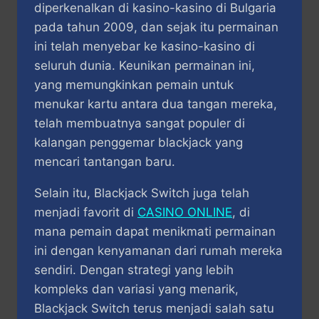
diperkenalkan di kasino-kasino di Bulgaria
pada tahun 2009, dan sejak itu permainan
ini telah menyebar ke kasino-kasino di
seluruh dunia. Keunikan permainan ini,
yang memungkinkan pemain untuk
menukar kartu antara dua tangan mereka,
telah membuatnya sangat populer di
kalangan penggemar blackjack yang
mencari tantangan baru.
Selain itu, Blackjack Switch juga telah
menjadi favorit di
CASINO ONLINE
, di
mana pemain dapat menikmati permainan
ini dengan kenyamanan dari rumah mereka
sendiri. Dengan strategi yang lebih
kompleks dan variasi yang menarik,
Blackjack Switch terus menjadi salah satu