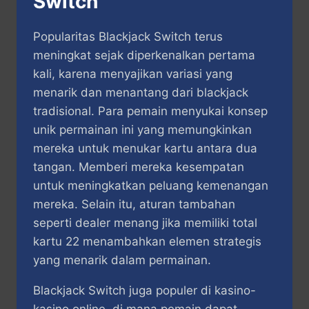
Switch
Popularitas Blackjack Switch terus
meningkat sejak diperkenalkan pertama
kali, karena menyajikan variasi yang
menarik dan menantang dari blackjack
tradisional. Para pemain menyukai konsep
unik permainan ini yang memungkinkan
mereka untuk menukar kartu antara dua
tangan. Memberi mereka kesempatan
untuk meningkatkan peluang kemenangan
mereka. Selain itu, aturan tambahan
seperti dealer menang jika memiliki total
kartu 22 menambahkan elemen strategis
yang menarik dalam permainan.
Blackjack Switch juga populer di kasino-