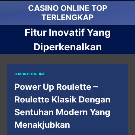
Skip
CASINO ONLINE TOP
to
TERLENGKAP
content
Fitur Inovatif Yang
Diperkenalkan
CASINO ONLINE
Power Up Roulette –
Roulette Klasik Dengan
Sentuhan Modern Yang
Menakjubkan