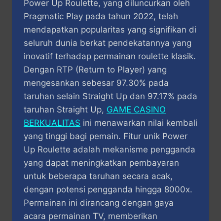
Power Up Roulette, yang diluncurkan oleh
Pragmatic Play pada tahun 2022, telah
mendapatkan popularitas yang signifikan di
seluruh dunia berkat pendekatannya yang
inovatif terhadap permainan roulette klasik.
Dengan RTP (Return to Player) yang
mengesankan sebesar 97.30% pada
taruhan selain Straight Up dan 97.17% pada
taruhan Straight Up,
GAME CASINO
BERKUALITAS
ini menawarkan nilai kembali
yang tinggi bagi pemain. Fitur unik Power
Up Roulette adalah mekanisme pengganda
yang dapat meningkatkan pembayaran
untuk beberapa taruhan secara acak,
dengan potensi pengganda hingga 8000x.
Permainan ini dirancang dengan gaya
acara permainan TV, memberikan