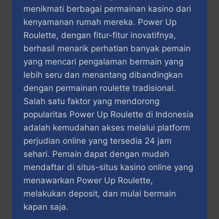
menikmati berbagai permainan kasino dari
kenyamanan rumah mereka. Power Up
Roulette, dengan fitur-fitur inovatifnya,
berhasil menarik perhatian banyak pemain
yang mencari pengalaman bermain yang
lebih seru dan menantang dibandingkan
dengan permainan roulette tradisional.
Salah satu faktor yang mendorong
popularitas Power Up Roulette di Indonesia
adalah kemudahan akses melalui platform
perjudian online yang tersedia 24 jam
sehari. Pemain dapat dengan mudah
mendaftar di situs-situs kasino online yang
menawarkan Power Up Roulette,
melakukan deposit, dan mulai bermain
kapan saja.