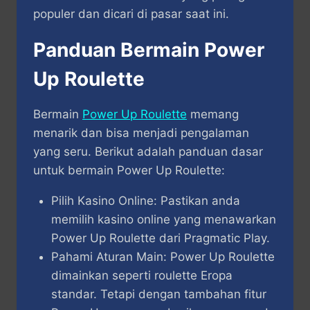
populer dan dicari di pasar saat ini.
Panduan Bermain Power
Up Roulette
Bermain
Power Up Roulette
memang
menarik dan bisa menjadi pengalaman
yang seru. Berikut adalah panduan dasar
untuk bermain Power Up Roulette:
Pilih Kasino Online: Pastikan anda
memilih kasino online yang menawarkan
Power Up Roulette dari Pragmatic Play.
Pahami Aturan Main: Power Up Roulette
dimainkan seperti roulette Eropa
standar. Tetapi dengan tambahan fitur