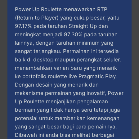
Power Up Roulette menawarkan RTP
(Return to Player) yang cukup besar, yaitu
97.17% pada taruhan Straight Up dan
meningkat menjadi 97.30% pada taruhan
lainnya, dengan taruhan minimum yang
sangat terjangkau. Permainan ini tersedia
baik di desktop maupun perangkat seluler,
menambahkan varian baru yang menarik
ke portofolio roulette live Pragmatic Play.
Dengan desain yang menarik dan
mekanisme permainan yang inovatif, Power
Up Roulette menjanjikan pengalaman
bermain yang tidak hanya seru tetapi juga
potensial untuk memberikan kemenangan
yang sangat besar bagi para pemainnya.
Dibawah ini anda bisa melihat berbagai