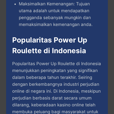
Maksimalkan Kemenangan: Tujuan
utama adalah untuk mendapatkan
pengganda sebanyak mungkin dan
memaksimalkan kemenangan anda.
Popularitas Power Up
Roulette di Indonesia
Popularitas Power Up Roulette di Indonesia
menunjukkan peningkatan yang signifikan
dalam beberapa tahun terakhir. Seiring
dengan berkembangnya industri perjudian
online di negara ini. Di Indonesia, meskipun
perjudian berbasis darat secara umum
dilarang, keberadaan kasino online telah
membuka peluang bagi masyarakat untuk