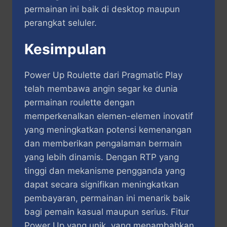
permainan ini baik di desktop maupun
perangkat seluler.
Kesimpulan
Power Up Roulette dari Pragmatic Play
telah membawa angin segar ke dunia
permainan roulette dengan
memperkenalkan elemen-elemen inovatif
yang meningkatkan potensi kemenangan
dan memberikan pengalaman bermain
yang lebih dinamis. Dengan RTP yang
tinggi dan mekanisme pengganda yang
dapat secara signifikan meningkatkan
pembayaran, permainan ini menarik baik
bagi pemain kasual maupun serius. Fitur
Power Up yang unik, yang menambahkan