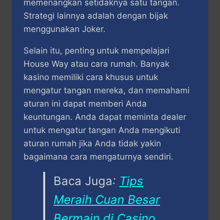
memenangkan setidaknya satu tangan.
Strategi lainnya adalah dengan bijak
menggunakan Joker.
Selain itu, penting untuk mempelajari
House Way atau cara rumah. Banyak
kasino memiliki cara khusus untuk
mengatur tangan mereka, dan memahami
aturan ini dapat memberi Anda
keuntungan. Anda dapat meminta dealer
untuk mengatur tangan Anda mengikuti
aturan rumah jika Anda tidak yakin
bagaimana cara mengaturnya sendiri.
Baca Juga
:
Tips
Meraih Cuan Besar
Bermain di Casino