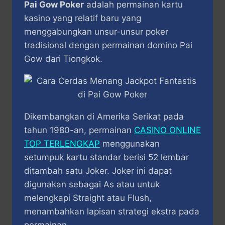
Pai Gow Poker
adalah permainan kartu
kasino yang relatif baru yang
menggabungkan unsur-unsur poker
tradisional dengan permainan domino Pai
Gow dari Tiongkok.
Dikembangkan di Amerika Serikat pada
tahun 1980-an, permainan
CASINO ONLINE
TOP TERLENGKAP
menggunakan
setumpuk kartu standar berisi 52 lembar
ditambah satu Joker. Joker ini dapat
digunakan sebagai As atau untuk
melengkapi Straight atau Flush,
menambahkan lapisan strategi ekstra pada