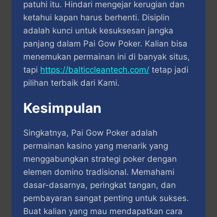
patuhi itu. Hindari mengejar kerugian dan
ketahui kapan harus berhenti. Disiplin
adalah kunci untuk kesuksesan jangka
panjang dalam Pai Gow Poker. Kalian bisa
menemukan permainan ini di banyak situs,
tapi
https://balticcleantech.com/
tetap jadi
pilihan terbaik dari Kami.
Kesimpulan
Singkatnya, Pai Gow Poker adalah
permainan kasino yang menarik yang
menggabungkan strategi poker dengan
elemen domino tradisional. Memahami
dasar-dasarnya, peringkat tangan, dan
pembayaran sangat penting untuk sukses.
Buat kalian yang mau mendapatkan cara