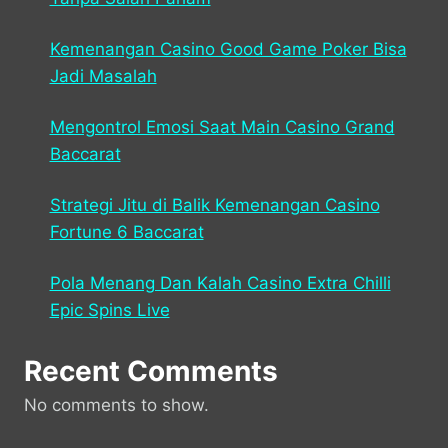
Kemenangan Casino Good Game Poker Bisa
Jadi Masalah
Mengontrol Emosi Saat Main Casino Grand
Baccarat
Strategi Jitu di Balik Kemenangan Casino
Fortune 6 Baccarat
Pola Menang Dan Kalah Casino Extra Chilli
Epic Spins Live
Recent Comments
No comments to show.