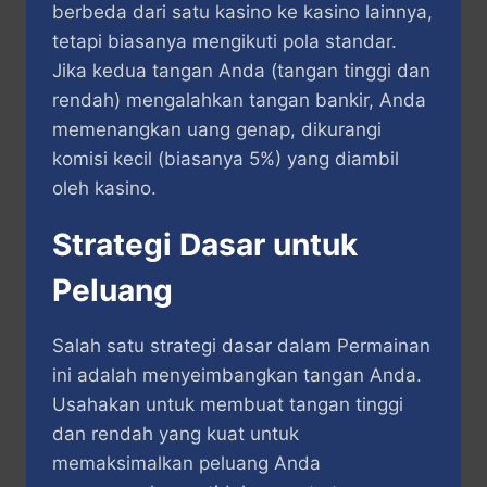
berbeda dari satu kasino ke kasino lainnya,
tetapi biasanya mengikuti pola standar.
Jika kedua tangan Anda (tangan tinggi dan
rendah) mengalahkan tangan bankir, Anda
memenangkan uang genap, dikurangi
komisi kecil (biasanya 5%) yang diambil
oleh kasino.
Strategi Dasar untuk
Peluang
Salah satu strategi dasar dalam Permainan
ini adalah menyeimbangkan tangan Anda.
Usahakan untuk membuat tangan tinggi
dan rendah yang kuat untuk
memaksimalkan peluang Anda