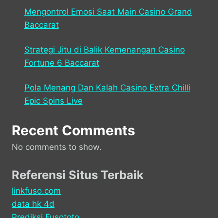
Mengontrol Emosi Saat Main Casino Grand
Baccarat
Strategi Jitu di Balik Kemenangan Casino
Fortune 6 Baccarat
Pola Menang Dan Kalah Casino Extra Chilli
Epic Spins Live
Recent Comments
No comments to show.
Referensi Situs Terbaik
linkfuso.com
data hk 4d
Prediksi Fusototo