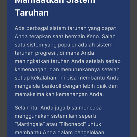
Taruhan
Ada berbagai sistem taruhan yang dapat
Anda terapkan saat bermain Keno. Salah
satu sistem yang populer adalah sistem
taruhan progresif, di mana Anda
meningkatkan taruhan Anda setelah setiap
kemenangan, dan menurunkannya setelah
setiap kekalahan. Ini bisa membantu Anda
mengelola bankroll dengan lebih baik dan
memaksimalkan kemenangan Anda.
Selain itu, Anda juga bisa mencoba
menggunakan sistem lain seperti
“Martingale” atau “Fibonacci” untuk
membantu Anda dalam pengelolaan