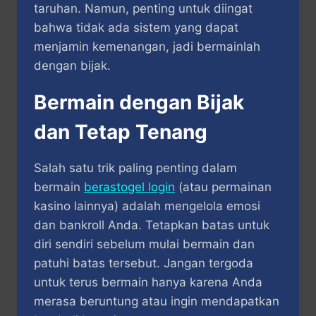
taruhan. Namun, penting untuk diingat
bahwa tidak ada sistem yang dapat
menjamin kemenangan, jadi bermainlah
dengan bijak.
Bermain dengan Bijak
dan Tetap Tenang
Salah satu trik paling penting dalam
bermain
berastogel login
(atau permainan
kasino lainnya) adalah mengelola emosi
dan bankroll Anda. Tetapkan batas untuk
diri sendiri sebelum mulai bermain dan
patuhi batas tersebut. Jangan tergoda
untuk terus bermain hanya karena Anda
merasa beruntung atau ingin mendapatkan