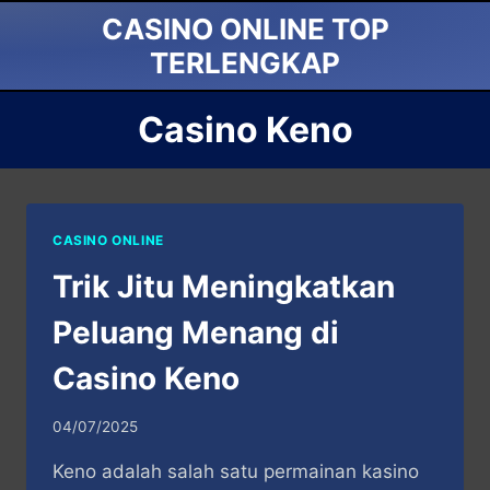
Skip
CASINO ONLINE TOP
to
TERLENGKAP
content
Casino Keno
CASINO ONLINE
Trik Jitu Meningkatkan
Peluang Menang di
Casino Keno
By
04/07/2025
adminmai
Keno adalah salah satu permainan kasino