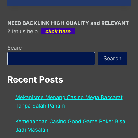
NEED BACKLINK HIGH QUALITY and RELEVANT
?
let us help.
click here
Search
Search
Recent Posts
Mekanisme Menang Casino Mega Baccarat
Tanpa Salah Paham
Kemenangan Casino Good Game Poker Bisa
Jadi Masalah