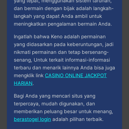
yang tepat, menggunakan sistem taruhan,
dan bermain dengan bijak adalah langkah-
langkah yang dapat Anda ambil untuk
meningkatkan pengalaman bermain Anda.
Ingatlah bahwa Keno adalah permainan
yang didasarkan pada keberuntungan, jadi
nikmati permainan dan tetap bersenang-
senang, Untuk terkait informasi-informasi
terbaru dan menarik lainnya Anda bisa juga
mengklik link
CASINO ONLINE JACKPOT
HARIAN
.
Bagi Anda yang mencari situs yang
terpercaya, mudah digunakan, dan
memberikan peluang besar untuk menang,
berastogel login
adalah pilihan terbaik.