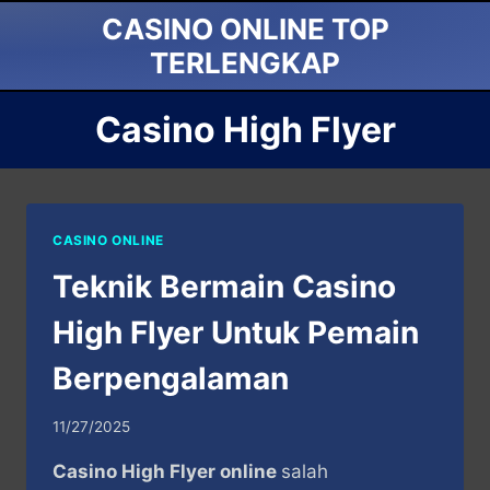
Skip
CASINO ONLINE TOP
to
TERLENGKAP
content
Casino High Flyer
CASINO ONLINE
Teknik Bermain Casino
High Flyer Untuk Pemain
Berpengalaman
By
11/27/2025
adminmai
Casino High Flyer online
salah