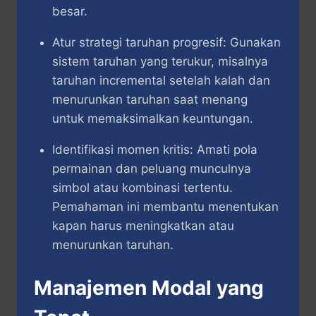
besar.
Atur strategi taruhan progresif: Gunakan
sistem taruhan yang terukur, misalnya
taruhan incremental setelah kalah dan
menurunkan taruhan saat menang
untuk memaksimalkan keuntungan.
Identifikasi momen kritis: Amati pola
permainan dan peluang munculnya
simbol atau kombinasi tertentu.
Pemahaman ini membantu menentukan
kapan harus meningkatkan atau
menurunkan taruhan.
Manajemen Modal yang