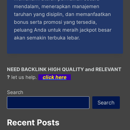
mendalam, menerapkan manajemen
taruhan yang disiplin, dan memanfaatkan
bonus serta promosi yang tersedia,
peluang Anda untuk meraih jackpot besar
akan semakin terbuka lebar.
NEED BACKLINK HIGH QUALITY and RELEVANT
?
let us help.
click here
Search
Search
Recent Posts