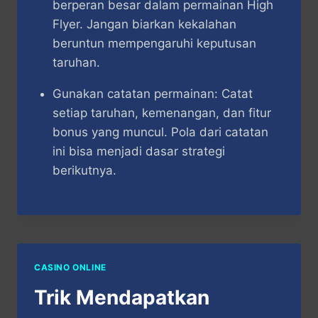
berperan besar dalam permainan High
Flyer. Jangan biarkan kekalahan
beruntun mempengaruhi keputusan
taruhan.
Gunakan catatan permainan: Catat
setiap taruhan, kemenangan, dan fitur
bonus yang muncul. Pola dari catatan
ini bisa menjadi dasar strategi
berikutnya.
CASINO ONLINE
Trik Mendapatkan