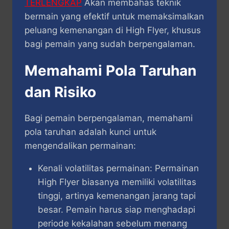
TERLENGKAP
Akan membahas teknik
bermain yang efektif untuk memaksimalkan
peluang kemenangan di High Flyer, khusus
bagi pemain yang sudah berpengalaman.
Memahami Pola Taruhan
dan Risiko
Bagi pemain berpengalaman, memahami
pola taruhan adalah kunci untuk
mengendalikan permainan:
Kenali volatilitas permainan: Permainan
High Flyer biasanya memiliki volatilitas
tinggi, artinya kemenangan jarang tapi
besar. Pemain harus siap menghadapi
periode kekalahan sebelum menang