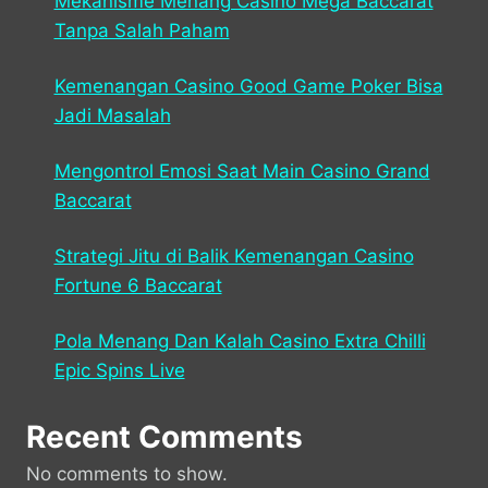
Mekanisme Menang Casino Mega Baccarat
Tanpa Salah Paham
Kemenangan Casino Good Game Poker Bisa
Jadi Masalah
Mengontrol Emosi Saat Main Casino Grand
Baccarat
Strategi Jitu di Balik Kemenangan Casino
Fortune 6 Baccarat
Pola Menang Dan Kalah Casino Extra Chilli
Epic Spins Live
Recent Comments
No comments to show.