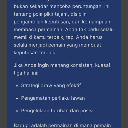
bukan sekadar mencoba peruntungan. Ini
tentang pola pikir tajam, disiplin
pengambilan keputusan, dan kemampuan
membaca permainan. Anda tak perlu selalu
memiliki kartu terbaik, tapi Anda harus
selalu menjadi pemain yang membuat
keputusan terbaik.
Jika Anda ingin menang konsisten, kuasai
tiga hal ini:
Strategi draw yang efektif
Pengamatan perilaku lawan
Pengelolaan taruhan dan posisi
Badugi adalah permainan di mana pemain