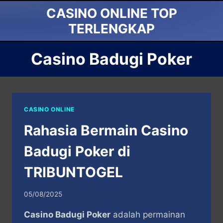
Skip
CASINO ONLINE TOP
to
TERLENGKAP
content
Casino Badugi Poker
CASINO ONLINE
Rahasia Bermain Casino
Badugi Poker di
TRIBUNTOGEL
By
05/08/2025
adminmai
Casino Badugi Poker
adalah permainan