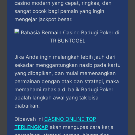
casino modern yang cepat, ringkas, dan
sangat cocok bagi pemain yang ingin
mengejar jackpot besar.
Jika Anda ingin melangkah lebih jauh dari
sekadar menggantungkan nasib pada kartu
yang dibagikan, dan mulai memenangkan
permainan dengan otak dan strategi, maka
memahami rahasia di balik Badugi Poker
adalah langkah awal yang tak bisa
diabaikan.
Dibawah ini
CASINO ONLINE TOP
TERLENGKAP
akan mengupas cara kerja