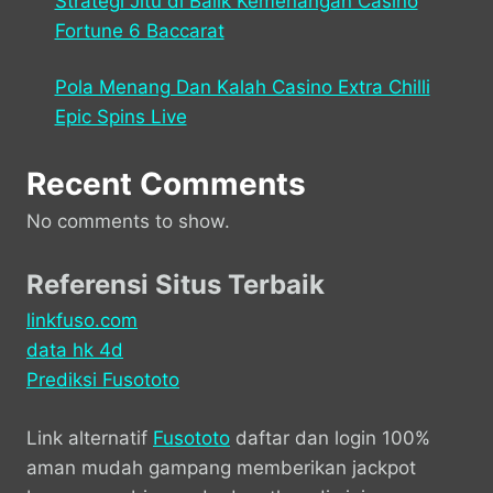
Strategi Jitu di Balik Kemenangan Casino
Fortune 6 Baccarat
Pola Menang Dan Kalah Casino Extra Chilli
Epic Spins Live
Recent Comments
No comments to show.
Referensi Situs Terbaik
linkfuso.com
data hk 4d
Prediksi Fusototo
Link alternatif
Fusototo
daftar dan login 100%
aman mudah gampang memberikan jackpot