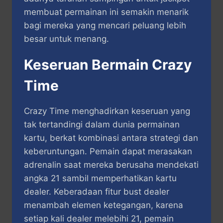
membuat permainan ini semakin menarik
bagi mereka yang mencari peluang lebih
besar untuk menang.
Keseruan Bermain Crazy
Time
Crazy Time menghadirkan keseruan yang
tak tertandingi dalam dunia permainan
kartu, berkat kombinasi antara strategi dan
keberuntungan. Pemain dapat merasakan
adrenalin saat mereka berusaha mendekati
angka 21 sambil memperhatikan kartu
dealer. Keberadaan fitur bust dealer
menambah elemen ketegangan, karena
setiap kali dealer melebihi 21, pemain