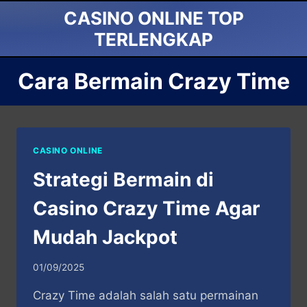
Skip
CASINO ONLINE TOP
to
TERLENGKAP
content
Cara Bermain Crazy Time
CASINO ONLINE
Strategi Bermain di
Casino Crazy Time Agar
Mudah Jackpot
By
01/09/2025
adminmai
Crazy Time adalah salah satu permainan