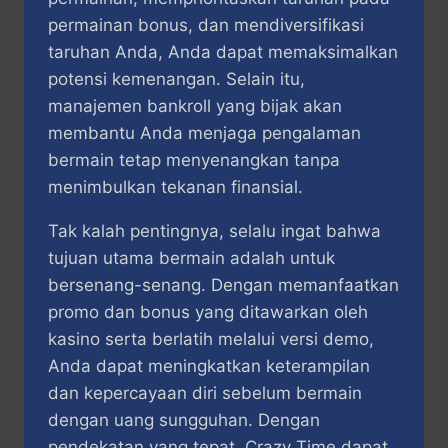
permainan bonus, dan mendiversifikasi
taruhan Anda, Anda dapat memaksimalkan
potensi kemenangan. Selain itu,
manajemen bankroll yang bijak akan
membantu Anda menjaga pengalaman
bermain tetap menyenangkan tanpa
menimbulkan tekanan finansial.
Tak kalah pentingnya, selalu ingat bahwa
tujuan utama bermain adalah untuk
bersenang-senang. Dengan memanfaatkan
promo dan bonus yang ditawarkan oleh
kasino serta berlatih melalui versi demo,
Anda dapat meningkatkan keterampilan
dan kepercayaan diri sebelum bermain
dengan uang sungguhan. Dengan
pendekatan yang tepat, Crazy Time dapat