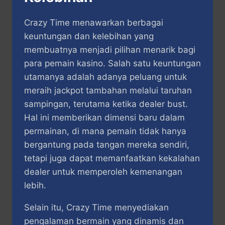
Crazy Time menawarkan berbagai
keuntungan dan kelebihan yang
membuatnya menjadi pilihan menarik bagi
para pemain kasino. Salah satu keuntungan
utamanya adalah adanya peluang untuk
meraih jackpot tambahan melalui taruhan
sampingan, terutama ketika dealer bust.
Hal ini memberikan dimensi baru dalam
permainan, di mana pemain tidak hanya
bergantung pada tangan mereka sendiri,
tetapi juga dapat memanfaatkan kekalahan
dealer untuk memperoleh kemenangan
lebih.
Selain itu, Crazy Time menyediakan
pengalaman bermain yang dinamis dan