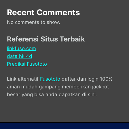
Recent Comments
No comments to show.
Referensi Situs Terbaik
linkfuso.com
data hk 4d
Prediksi Fusototo
Link alternatif
Fusototo
daftar dan login 100%
aman mudah gampang memberikan jackpot
besar yang bisa anda dapatkan di sini.