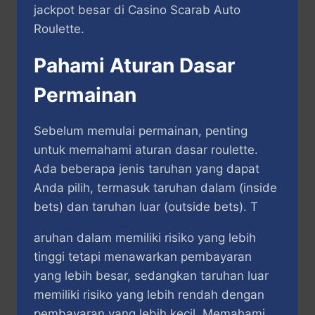
jackpot besar di Casino Scarab Auto
Roulette.
Pahami Aturan Dasar
Permainan
Sebelum memulai permainan, penting
untuk memahami aturan dasar roulette.
Ada beberapa jenis taruhan yang dapat
Anda pilih, termasuk taruhan dalam (inside
bets) dan taruhan luar (outside bets). T
aruhan dalam memiliki risiko yang lebih
tinggi tetapi menawarkan pembayaran
yang lebih besar, sedangkan taruhan luar
memiliki risiko yang lebih rendah dengan
pembayaran yang lebih kecil. Memahami