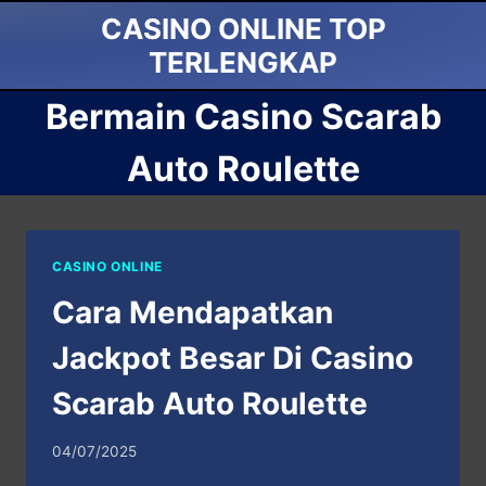
Skip
CASINO ONLINE TOP
to
TERLENGKAP
content
Bermain Casino Scarab
Auto Roulette
CASINO ONLINE
Cara Mendapatkan
Jackpot Besar Di Casino
Scarab Auto Roulette
By
04/07/2025
adminmai