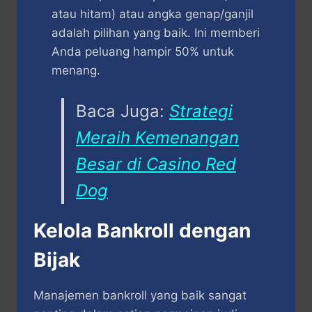
atau hitam) atau angka genap/ganjil
adalah pilihan yang baik. Ini memberi
Anda peluang hampir 50% untuk
menang.
Baca Juga:
Strategi
Meraih Kemenangan
Besar di Casino Red
Dog
Kelola Bankroll dengan
Bijak
Manajemen bankroll yang baik sangat