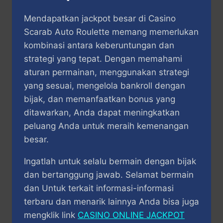
Mendapatkan jackpot besar di Casino
Scarab Auto Roulette memang memerlukan
kombinasi antara keberuntungan dan
strategi yang tepat. Dengan memahami
aturan permainan, menggunakan strategi
yang sesuai, mengelola bankroll dengan
bijak, dan memanfaatkan bonus yang
ditawarkan, Anda dapat meningkatkan
peluang Anda untuk meraih kemenangan
besar.
Ingatlah untuk selalu bermain dengan bijak
dan bertanggung jawab. Selamat bermain
dan Untuk terkait informasi-informasi
terbaru dan menarik lainnya Anda bisa juga
mengklik link
CASINO ONLINE JACKPOT