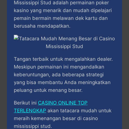
Mississippi Stud adalah permainan poker
kasino yang menarik dan mudah dipelajari
pemain bermain melawan dek kartu dan
berusaha mendapatkan.
Tangan terbaik untuk mengalahkan dealer.
Meskipun permainan ini mengandalkan
keberuntungan, ada beberapa strategi
yang bisa membantu Anda meningkatkan
peluang untuk menang besar.
Berikut ini
CASINO ONLINE TOP
TERLENGKAP
akan tatacara mudah untuk
meraih kemenangan besar di casino
mississippi stud.