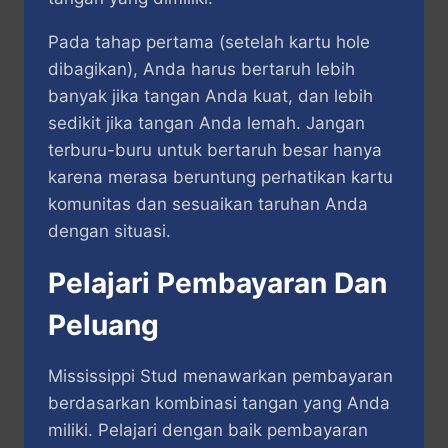
Pada tahap pertama (setelah kartu hole
dibagikan), Anda harus bertaruh lebih
banyak jika tangan Anda kuat, dan lebih
sedikit jika tangan Anda lemah. Jangan
terburu-buru untuk bertaruh besar hanya
karena merasa beruntung perhatikan kartu
komunitas dan sesuaikan taruhan Anda
dengan situasi.
Pelajari Pembayaran Dan
Peluang
Mississippi Stud menawarkan pembayaran
berdasarkan kombinasi tangan yang Anda
miliki. Pelajari dengan baik pembayaran