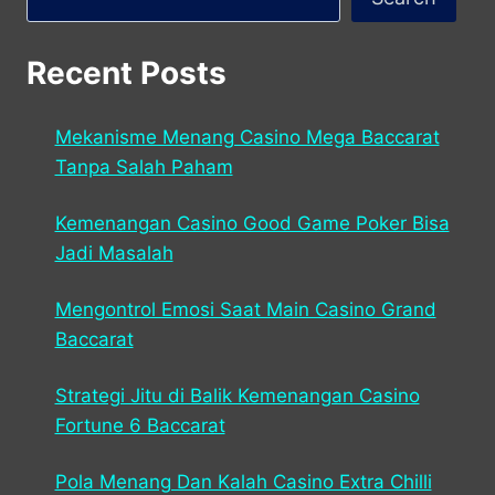
Recent Posts
Mekanisme Menang Casino Mega Baccarat
Tanpa Salah Paham
Kemenangan Casino Good Game Poker Bisa
Jadi Masalah
Mengontrol Emosi Saat Main Casino Grand
Baccarat
Strategi Jitu di Balik Kemenangan Casino
Fortune 6 Baccarat
Pola Menang Dan Kalah Casino Extra Chilli