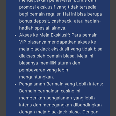
promosi eksklusif yang tidak tersedia
bagi pemain reguler. Hal ini bisa berupa
bonus deposit, cashback, atau hadiah-
hadiah spesial lainnya.
Akses ke Meja Eksklusif: Para pemain
VIP biasanya mendapatkan akses ke
meja blackjack eksklusif yang tidak bisa
diakses oleh pemain biasa. Meja ini
biasanya memiliki aturan dan
pembayaran yang lebih
menguntungkan.
Pengalaman Bermain yang Lebih Intens:
Bermain permainan casino ini
memberikan pengalaman yang lebih
intens dan menegangkan dibandingkan
dengan meja blackjack biasa. Dengan