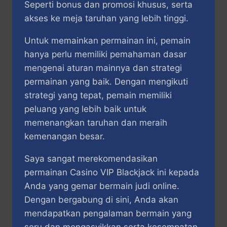
Seperti bonus dan promosi khusus, serta
akses ke meja taruhan yang lebih tinggi.
Untuk memainkan permainan ini, pemain
hanya perlu memiliki pemahaman dasar
mengenai aturan mainnya dan strategi
permainan yang baik. Dengan mengikuti
strategi yang tepat, pemain memiliki
peluang yang lebih baik untuk
memenangkan taruhan dan meraih
kemenangan besar.
Saya sangat merekomendasikan
permainan Casino VIP Blackjack ini kepada
Anda yang gemar bermain judi online.
Dengan bergabung di sini, Anda akan
mendapatkan pengalaman bermain yang
seru dan mengasyikkan serta kesempatan