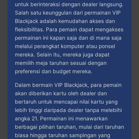
untuk berinteraksi dengan dealer langsung.
Salah satu keunggulan dari permainan VIP
Blackjack adalah kemudahan akses dan
fleksibilitas. Para pemain dapat mengakses
permainan ini kapan saja dan di mana saja
melalui perangkat komputer atau ponsel
mereka. Selain itu, mereka juga dapat
memilih meja taruhan sesuai dengan
preferensi dan budget mereka.
Dalam bermain VIP Blackjack, para pemain
akan diberikan kartu oleh dealer dan
bertaruh untuk mencapai nilai kartu yang
lebih tinggi daripada dealer tanpa melebihi
angka 21. Permainan ini menawarkan
berbagai pilihan taruhan, mulai dari taruhan
biasa hingga taruhan sampingan yang