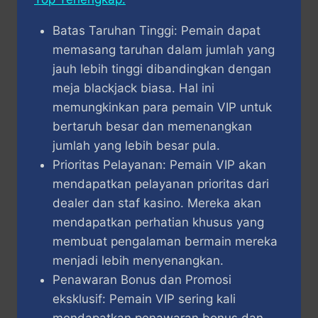
Batas Taruhan Tinggi: Pemain dapat
memasang taruhan dalam jumlah yang
jauh lebih tinggi dibandingkan dengan
meja blackjack biasa. Hal ini
memungkinkan para pemain VIP untuk
bertaruh besar dan memenangkan
jumlah yang lebih besar pula.
Prioritas Pelayanan: Pemain VIP akan
mendapatkan pelayanan prioritas dari
dealer dan staf kasino. Mereka akan
mendapatkan perhatian khusus yang
membuat pengalaman bermain mereka
menjadi lebih menyenangkan.
Penawaran Bonus dan Promosi
eksklusif: Pemain VIP sering kali
mendapatkan penawaran bonus dan