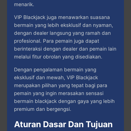
menarik.
VIP Blackjack juga menawarkan suasana
bermain yang lebih eksklusif dan nyaman,
dengan dealer langsung yang ramah dan
profesional. Para pemain juga dapat
berinteraksi dengan dealer dan pemain lain
melalui fitur obrolan yang disediakan.
Dengan pengalaman bermain yang
eksklusif dan mewah, VIP Blackjack
merupakan pilihan yang tepat bagi para
pemain yang ingin merasakan sensasi
bermain blackjack dengan gaya yang lebih
premium dan bergengsi.
Aturan Dasar Dan Tujuan