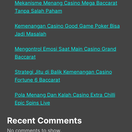
Mekanisme Menang Casino Mega Baccarat
Tanpa Salah Paham
Kemenangan Casino Good Game Poker Bisa
Jadi Masalah
Mengontrol Emosi Saat Main Casino Grand
Baccarat
Strategi Jitu di Balik Kemenangan Casino
Fortune 6 Baccarat
Pola Menang Dan Kalah Casino Extra Chilli
Epic Spins Live
Recent Comments
No comments to show.