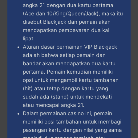
angka 21 dengan dua kartu pertama
(Ace dan 10/King/Queen/Jack), maka itu
disebut Blackjack dan pemain akan
mendapatkan pembayaran dua kali
lipat.
Aturan dasar permainan VIP Blackjack
adalah bahwa setiap pemain dan
bandar akan mendapatkan dua kartu
pertama. Pemain kemudian memiliki
opsi untuk mengambil kartu tambahan
(hit) atau tetap dengan kartu yang
sudah ada (stand) untuk mendekati
atau mencapai angka 21.
Dalam permainan casino ini, pemain
memiliki opsi tambahan untuk membagi
pasangan kartu dengan nilai yang sama