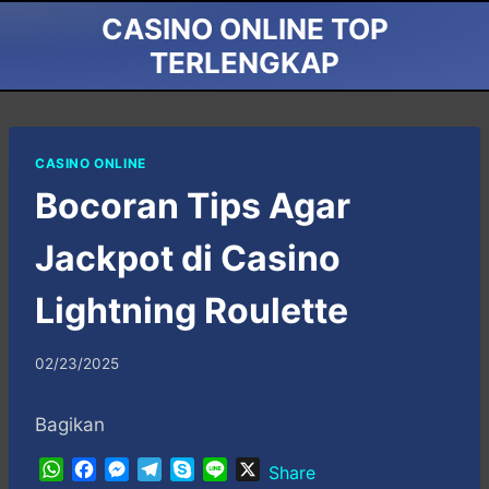
Skip
CASINO ONLINE TOP
to
TERLENGKAP
content
CASINO ONLINE
Bocoran Tips Agar
Jackpot di Casino
Lightning Roulette
By
02/23/2025
adminmai
Bagikan
W
F
M
T
S
L
X
Share