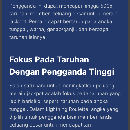
Pengganda ini dapat mencapai hingga 500x
taruhan, memberi peluang besar untuk meraih
jackpot. Pemain dapat bertaruh pada angka
tunggal, warna, genap/ganjil, dan berbagai
taruhan lainnya.
Fokus Pada Taruhan
Dengan Pengganda Tinggi
Salah satu cara untuk meningkatkan peluang
meraih jackpot adalah fokus pada taruhan yang
lebih berisiko, seperti taruhan pada angka
tunggal. Dalam Lightning Roulette, angka yang
dipilih untuk pengganda bisa memberi anda
peluang besar untuk mendapatkan