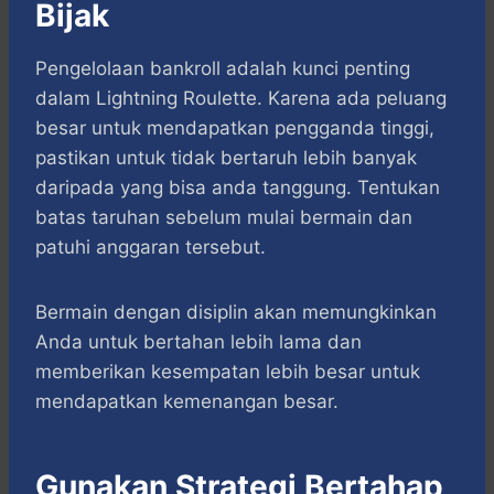
Bijak
Pengelolaan bankroll adalah kunci penting
dalam Lightning Roulette. Karena ada peluang
besar untuk mendapatkan pengganda tinggi,
pastikan untuk tidak bertaruh lebih banyak
daripada yang bisa anda tanggung. Tentukan
batas taruhan sebelum mulai bermain dan
patuhi anggaran tersebut.
Bermain dengan disiplin akan memungkinkan
Anda untuk bertahan lebih lama dan
memberikan kesempatan lebih besar untuk
mendapatkan kemenangan besar.
Gunakan Strategi Bertahap