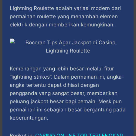
h
a
e
e
k
i
a
c
s
l
y
n
Lightning Roulette adalah variasi modern dari
t
e
s
e
p
e
permainan roulette yang menambah elemen
s
b
e
g
e
elektrik dengan memberikan kemungkinan.
A
o
n
r
p
o
g
a
p
k
e
m
r
Kemenangan yang lebih besar melalui fitur
“lightning strikes”. Dalam permainan ini, angka-
angka tertentu dapat dihiasi dengan
pengganda yang sangat besar, memberikan
peluang jackpot besar bagi pemain. Meskipun
permainan ini sebagian besar bergantung pada
keberuntungan.
Berikut ini
CASINO ONLINE TOP TERLENGKAP