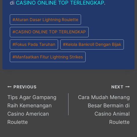
di
CASINO ONLINE TOP TERLENGKAP
.
Post
#
Aturan Dasar Lightning Roulette
Tags:
#
CASINO ONLINE TOP TERLENGKAP
#
Fokus Pada Taruhan
#
Kelola Bankroll Dengan Bijak
#
Manfaatkan Fitur Lightning Strikes
Post
PREVIOUS
NEXT
Tips Agar Gampang
Cara Mudah Menang
navigation
Raih Kemenangan
Besar Bermain di
Casino American
Casino Animal
Roulette
Roulette